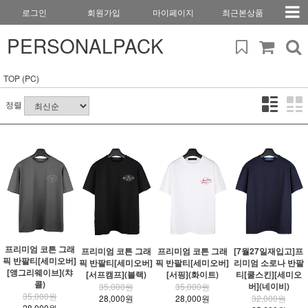
로그인
회원가입
마이페이지
최근본상품
PERSONALPACK
TOP (PC)
정렬
프리미엄 코튼 그래
프리미엄 코튼 그래
프리미엄 코튼 그래
[7월27일재입고]프
픽 반팔티[세미오버]
픽 반팔티[세미오버]
픽 반팔티[세미오버]
리미엄 소로나 반팔
[앵그리웨이브](챠
[서프캠프](블랙)
[서핑](화이트)
티[쿨스킨][세미오
콜)
버](네이비)
35,000원
35,000원
35,000원
28,000원
28,000원
32,000원
28,000원