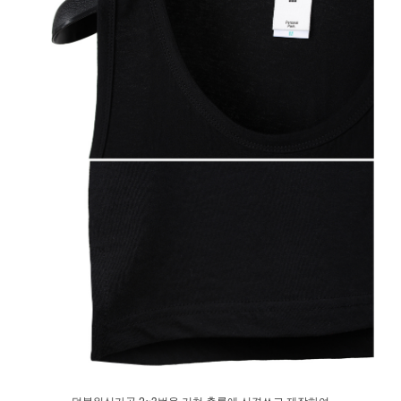
덤블워싱가공 2~3번을 거쳐 축률에 신경쓰고 제작하여