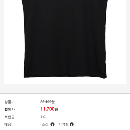
상품가
23,400원
11,700
할인가
원
적립금
1%
배송비
(조건)
지역별