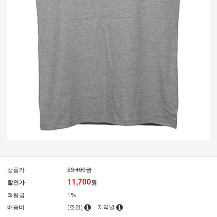
상품가
23,400원
11,700
할인가
원
적립금
1%
배송비
(조건)
지역별