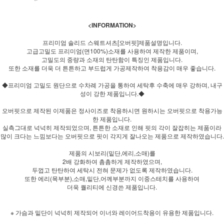
<INFORMATION>
프리미엄 솔리드 스웨트셔츠[오버핏]제품설명입니다.
고급고밀도 프리미엄(면100%)소재를 사용하여 제작한 제품이며,
고밀도의 중량과 소재의 탄탄함이 특징인 제품입니다.
또한 소재를 더욱 더 튼튼하고 부드럽게 가공제작하여 착용감이 매우 좋습니다.
◆프리미엄 고밀도 원단으로 수차례 가공을 통하여 세탁후 수축에 매우 강하며, 내구
성이 강한 제품입니다.◆
오버핏으로 제작된 이제품은 정사이즈로 착용하시면 원하시는 오버핏으로 착용가능
한 제품입니다.
실측그대로 넉넉히 제작되었으며, 튼튼한 소재로 인해 핏의 각이 잘잡히는 제품이라
많이 크다는 느낌보다는 오버핏으로 핏이 각지게 잘나오는 제품으로 제작하였습니다.
제품의 시보리(밑단,에리,소매)를
2배 강화하여 촘촘하게 제작하였으며,
두껍고 탄탄하여 세탁시 전혀 문제가 없도록 제작하였습니다.
또한 에리(목부분),소매,밑단,어께부분까지 이중스테치를 사용하여
더욱 퀄리티에 신경쓴 제품입니다.
※ 가슴과 밑단이 넉넉히 제작되어 이너와 레이어드착용이 유용한 제품입니다.