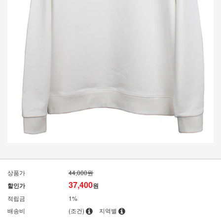
상품가
44,000원
37,400
할인가
원
적립금
1%
배송비
(조건)
지역별