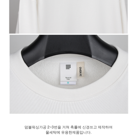
덤블워싱가공 2~3번을 거쳐 축률에 신경쓰고 제작하여
물세탁에 유용한제품입니다.