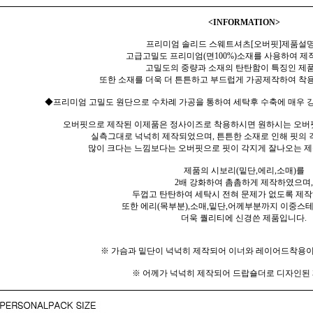
<INFORMATION>
프리미엄 솔리드 스웨트셔츠[오버핏]제품설명
고급고밀도 프리미엄(면100%)소재를 사용하여 제
고밀도의 중량과 소재의 탄탄함이 특징인 제
또한 소재를 더욱 더 튼튼하고 부드럽게 가공제작하여 착용
◆프리미엄 고밀도 원단으로 수차례 가공을 통하여 세탁후 수축에 매우 강
오버핏으로 제작된 이제품은 정사이즈로 착용하시면 원하시는 오버
실측그대로 넉넉히 제작되었으며, 튼튼한 소재로 인해 핏의
많이 크다는 느낌보다는 오버핏으로 핏이 각지게 잘나오는 
제품의 시보리(밑단,에리,소매)를
2배 강화하여 촘촘하게 제작하였으며,
두껍고 탄탄하여 세탁시 전혀 문제가 없도록 제
또한 에리(목부분),소매,밑단,어께부분까지 이중스
더욱 퀄리티에 신경쓴 제품입니다.
※ 가슴과 밑단이 넉넉히 제작되어 이너와 레이어드착용이
※ 어께가 넉넉히 제작되어 드랍숄더로 디자인된