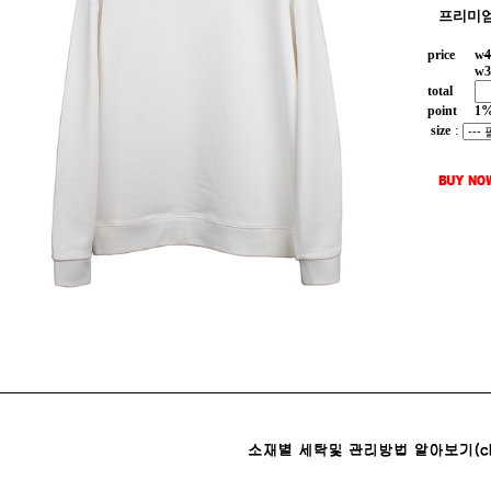
프리미엄
price
w
4
w
3
total
point
1
size
: