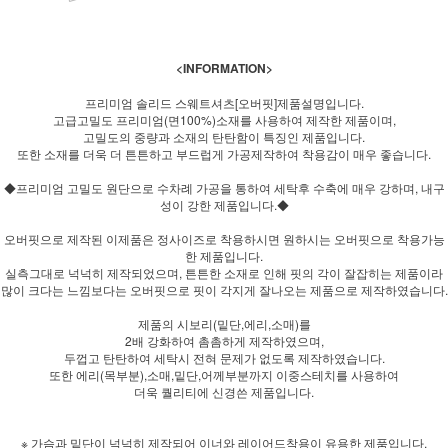
<INFORMATION>
프리미엄 솔리드 스웨트셔츠[오버핏]제품설명입니다.
고급고밀도 프리미엄(면100%)소재를 사용하여 제작한 제품이며,
고밀도의 중량과 소재의 탄탄함이 특징인 제품입니다.
또한 소재를 더욱 더 튼튼하고 부드럽게 가공제작하여 착용감이 매우 좋습니다.
◆프리미엄 고밀도 원단으로 수차례 가공을 통하여 세탁후 수축에 매우 강하며, 내구
성이 강한 제품입니다.◆
오버핏으로 제작된 이제품은 정사이즈로 착용하시면 원하시는 오버핏으로 착용가능
한 제품입니다.
실측그대로 넉넉히 제작되었으며, 튼튼한 소재로 인해 핏의 각이 잘잡히는 제품이라
많이 크다는 느낌보다는 오버핏으로 핏이 각지게 잘나오는 제품으로 제작하였습니다.
제품의 시보리(밑단,에리,소매)를
2배 강화하여 촘촘하게 제작하였으며,
두껍고 탄탄하여 세탁시 전혀 문제가 없도록 제작하였습니다.
또한 에리(목부분),소매,밑단,어께부분까지 이중스테치를 사용하여
더욱 퀄리티에 신경쓴 제품입니다.
※ 가슴과 밑단이 넉넉히 제작되어 이너와 레이어드착용이 유용한 제품입니다.