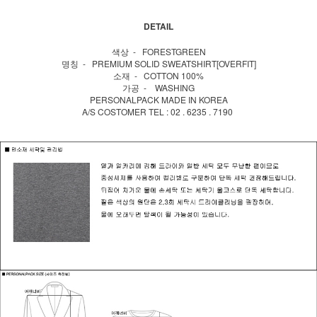
DETAIL
색상 - FORESTGREEN
명칭 - PREMIUM SOLID SWEATSHIRT[OVERFIT]
소재 - COTTON 100%
가공 - WASHING
PERSONALPACK MADE IN KOREA
A/S COSTOMER TEL : 02 . 6235 . 7190