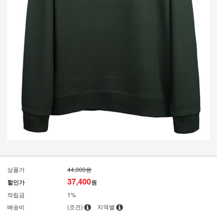
상품가
44,000원
37,400
할인가
원
적립금
1%
배송비
(조건)
지역별