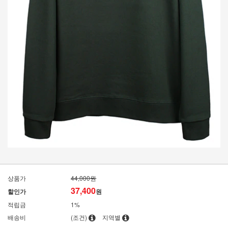
상품가
44,000원
37,400
할인가
원
적립금
1%
배송비
(조건)
지역별