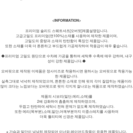
<INFORMATION>
프리미엄 솔리드 스웨트셔츠[오버핏]제품설명입니다.
고급고밀도 프리미엄(면100%)소재를 사용하여 제작한 제품이며,
고밀도의 중량과 소재의 탄탄함이 특징인 제품입니다.
또한 소재를 더욱 더 튼튼하고 부드럽게 가공제작하여 착용감이 매우 좋습니다.
◆프리미엄 고밀도 원단으로 수차례 가공을 통하여 세탁후 수축에 매우 강하며, 내구
성이 강한 제품입니다.◆
오버핏으로 제작된 이제품은 정사이즈로 착용하시면 원하시는 오버핏으로 착용가능
한 제품입니다.
실측그대로 넉넉히 제작되었으며, 튼튼한 소재로 인해 핏의 각이 잘잡히는 제품이라
많이 크다는 느낌보다는 오버핏으로 핏이 각지게 잘나오는 제품으로 제작하였습니다.
제품의 시보리(밑단,에리,소매)를
2배 강화하여 촘촘하게 제작하였으며,
두껍고 탄탄하여 세탁시 전혀 문제가 없도록 제작하였습니다.
또한 에리(목부분),소매,밑단,어께부분까지 이중스테치를 사용하여
더욱 퀄리티에 신경쓴 제품입니다.
※ 가슴과 밑단이 넉넉히 제작되어 이너와 레이어드착용이 유용한 제품입니다.