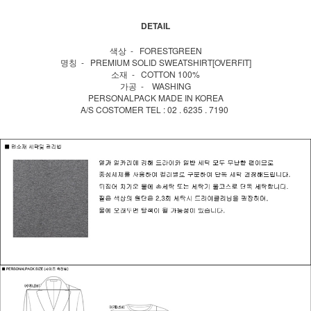
DETAIL
색상 - FORESTGREEN
명칭 - PREMIUM SOLID SWEATSHIRT[OVERFIT]
소재 - COTTON 100%
가공 - WASHING
PERSONALPACK MADE IN KOREA
A/S COSTOMER TEL : 02 . 6235 . 7190