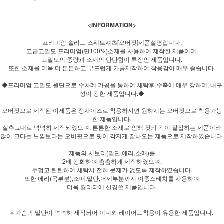
<INFORMATION>
프리미엄 솔리드 스웨트셔츠[오버핏]제품설명입니다.
고급고밀도 프리미엄(면100%)소재를 사용하여 제작한 제품이며,
고밀도의 중량과 소재의 탄탄함이 특징인 제품입니다.
또한 소재를 더욱 더 튼튼하고 부드럽게 가공제작하여 착용감이 매우 좋습니다.
◆프리미엄 고밀도 원단으로 수차례 가공을 통하여 세탁후 수축에 매우 강하며, 내구
성이 강한 제품입니다.◆
오버핏으로 제작된 이제품은 정사이즈로 착용하시면 원하시는 오버핏으로 착용가능
한 제품입니다.
실측그대로 넉넉히 제작되었으며, 튼튼한 소재로 인해 핏의 각이 잘잡히는 제품이라
많이 크다는 느낌보다는 오버핏으로 핏이 각지게 잘나오는 제품으로 제작하였습니다.
제품의 시보리(밑단,에리,소매)를
2배 강화하여 촘촘하게 제작하였으며,
두껍고 탄탄하여 세탁시 전혀 문제가 없도록 제작하였습니다.
또한 에리(목부분),소매,밑단,어께부분까지 이중스테치를 사용하여
더욱 퀄리티에 신경쓴 제품입니다.
※ 가슴과 밑단이 넉넉히 제작되어 이너와 레이어드착용이 유용한 제품입니다.