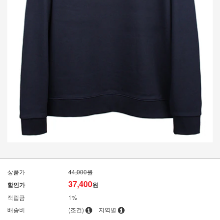
상품가
44,000원
37,400
할인가
원
적립금
1%
배송비
(조건)
지역별