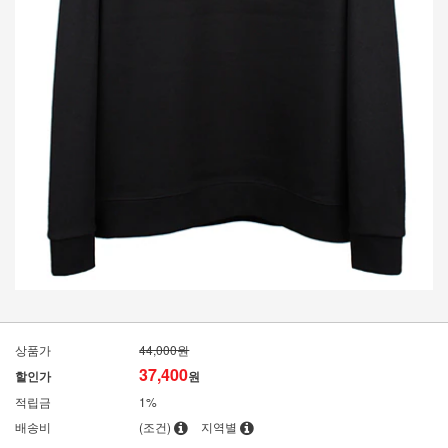
상품가
44,000원
37,400
할인가
원
적립금
1%
배송비
(조건)
지역별