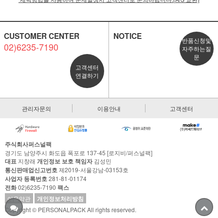
CUSTOMER CENTER
NOTICE
반품신청및
02)6235-7190
자주하는질
문
고객센터
연결하기
관리자문의
이용안내
고객센터
주식회사퍼스널팩
경기도 남양주시 화도읍 폭포로 137-45 [로지비/퍼스널팩]
대표
지창래
개인정보 보호 책임자
김성민
통신판매업신고번호
제2019-서울강남-03153호
사업자 등록번호
281-81-01174
전화
02)6235-7190
팩스
이용약관
개인정보처리방침
Copyright © PERSONALPACK All rights reserved.