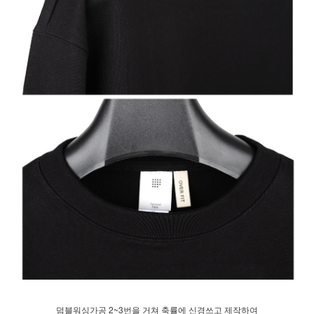
덤블워싱가공 2~3번을 거쳐 축률에 신경쓰고 제작하여