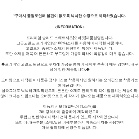
*구매시 품절로인해 불편이 없도록 넉넉한 수량으로 제작하였습니다.
<INFORMATION>
프리미엄 솔리드 스웨트셔츠[오버핏]제품설명입니다.
고급고밀도 프리미엄(면100%)소재를 사용하여 제작한 제품이며,
고밀도의 중량과 소재의 탄탄함이 특징인 제품입니다.
또한 소재를 더욱 더 튼튼하고 부드럽게 가공제작하여 착용감이 매우 좋습니다.
◆프리미엄 고밀도 원단으로 수차례 가공을 통하여 세탁후 수축에 매우 강하며, 내구
성이 강한 제품입니다.◆
오버핏으로 제작된 이제품은 정사이즈로 착용하시면 원하시는 오버핏으로 착용가능
한 제품입니다.
실측그대로 넉넉히 제작되었으며, 튼튼한 소재로 인해 핏의 각이 잘잡히는 제품이라
많이 크다는 느낌보다는 오버핏으로 핏이 각지게 잘나오는 제품으로 제작하였습니다.
제품의 시보리(밑단,에리,소매)를
2배 강화하여 촘촘하게 제작하였으며,
두껍고 탄탄하여 세탁시 전혀 문제가 없도록 제작하였습니다.
또한 에리(목부분),소매,밑단,어께부분까지 이중스테치를 사용하여
더욱 퀄리티에 신경쓴 제품입니다.