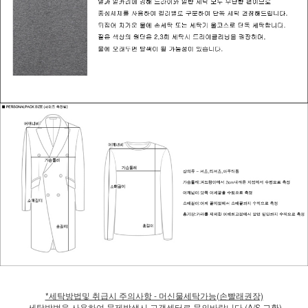
*세탁방법및 취급시 주의사항 - 머신물세탁가능(손빨래권장)
세탁방법을 사용하여 문제발생시 고객센터로 문의바랍니다.(A/S 교환)