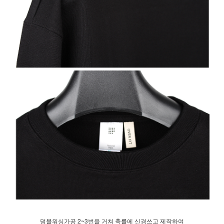
덤블워싱가공 2~3번을 거쳐 축률에 신경쓰고 제작하여