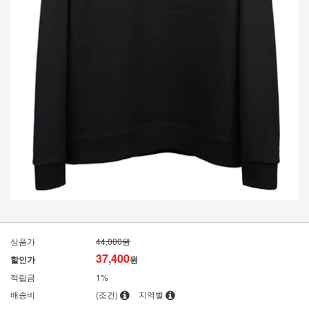
상품가
44,000원
37,400
할인가
원
적립금
1%
배송비
(조건)
지역별