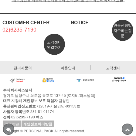
CUSTOMER CENTER
NOTICE
반품신청및
02)6235-7190
자주하는질
문
고객센터
연결하기
관리자문의
이용안내
고객센터
주식회사퍼스널팩
경기도 남양주시 화도읍 폭포로 137-45 [로지비/퍼스널팩]
대표
지창래
개인정보 보호 책임자
김성민
통신판매업신고번호
제2019-서울강남-03153호
사업자 등록번호
281-81-01174
전화
02)6235-7190
팩스
이용약관
개인정보처리방침
Copyright © PERSONALPACK All rights reserved.