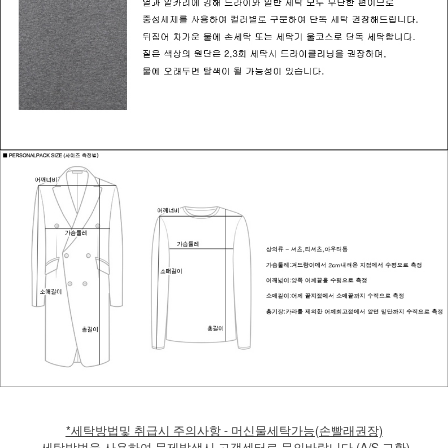
*세탁방법및 취급시 주의사항 - 머신물세탁가능(손빨래권장)
세탁방법을 사용하여 문제발생시 고객센터로 문의바랍니다.(A/S 교환)