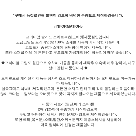
*구매시 품절로인해 불편이 없도록 넉넉한 수량으로 제작하였습니다.
<INFORMATION>
프리미엄 솔리드 스웨트셔츠[오버핏]제품설명입니다.
고급고밀도 프리미엄(면100%)소재를 사용하여 제작한 제품이며,
고밀도의 중량과 소재의 탄탄함이 특징인 제품입니다.
또한 소재를 더욱 더 튼튼하고 부드럽게 가공제작하여 착용감이 매우 좋습니다.
◆프리미엄 고밀도 원단으로 수차례 가공을 통하여 세탁후 수축에 매우 강하며, 내구
성이 강한 제품입니다.◆
오버핏으로 제작된 이제품은 정사이즈로 착용하시면 원하시는 오버핏으로 착용가능
한 제품입니다.
실측그대로 넉넉히 제작되었으며, 튼튼한 소재로 인해 핏의 각이 잘잡히는 제품이라
많이 크다는 느낌보다는 오버핏으로 핏이 각지게 잘나오는 제품으로 제작하였습니다.
제품의 시보리(밑단,에리,소매)를
2배 강화하여 촘촘하게 제작하였으며,
두껍고 탄탄하여 세탁시 전혀 문제가 없도록 제작하였습니다.
또한 에리(목부분),소매,밑단,어께부분까지 이중스테치를 사용하여
더욱 퀄리티에 신경쓴 제품입니다.