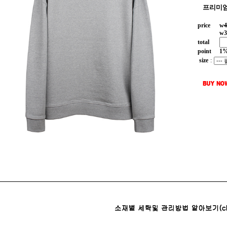
프리미엄
price
w
4
w
3
total
point
1
size
: