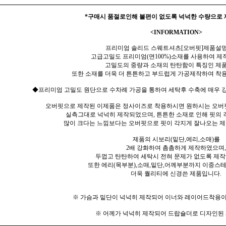
*구매시 품절로인해 불편이 없도록 넉넉한 수량으로
<INFORMATION>
프리미엄 솔리드 스웨트셔츠[오버핏]제품설명
고급고밀도 프리미엄(면100%)소재를 사용하여 제
고밀도의 중량과 소재의 탄탄함이 특징인 제
또한 소재를 더욱 더 튼튼하고 부드럽게 가공제작하여 착용
◆프리미엄 고밀도 원단으로 수차례 가공을 통하여 세탁후 수축에 매우 강
오버핏으로 제작된 이제품은 정사이즈로 착용하시면 원하시는 오버
실측그대로 넉넉히 제작되었으며, 튼튼한 소재로 인해 핏의
많이 크다는 느낌보다는 오버핏으로 핏이 각지게 잘나오는 
제품의 시보리(밑단,에리,소매)를
2배 강화하여 촘촘하게 제작하였으며,
두껍고 탄탄하여 세탁시 전혀 문제가 없도록 제
또한 에리(목부분),소매,밑단,어께부분까지 이중스
더욱 퀄리티에 신경쓴 제품입니다.
※ 가슴과 밑단이 넉넉히 제작되어 이너와 레이어드착용이
※ 어께가 넉넉히 제작되어 드랍숄더로 디자인된