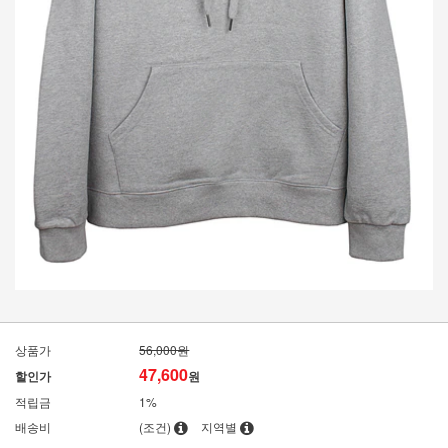
상품가
56,000원
47,600
할인가
원
적립금
1%
배송비
(조건)
지역별