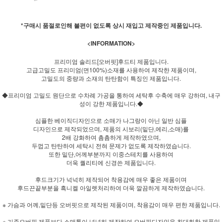
*구매시 품절로인해 불편이 없도록 상시 재입고 제작중인 제품입니다.
<INFORMATION>
프리미엄 솔리드[오버핏]후드티 제품입니다.
고급고밀도 프리미엄(면100%)소재를 사용하여 제작한 제품이며,
고밀도의 중량과 소재의 탄탄함이 특징인 제품입니다.
◆프리미엄 고밀도 원단으로 수차례 가공을 통하여 세탁후 수축에 매우 강하며, 내구
성이 강한 제품입니다.◆
심플한 베이직디자인으로 소매가 나그랑이 아닌 일반 심플
디자인으로 제작되었으며, 제품의 시보리(밑단,에리,소매)를
2배 강화하여 촘촘하게 제작하였으며,
두껍고 탄탄하여 세탁시 전혀 문제가 없도록 제작하였습니다.
또한 밑단,어께부분까지 이중스테치를 사용하여
더욱 퀄리티에 신경쓴 제품입니다.
후드크기가 넉넉히 제작되어 착용감에 매우 좋은 제품이며
후드끈끝부분을 흑니켈 아일렛처리하여 더욱 깔끔하게 제작하였습니다.
※ 가슴과 어께,밑단등 오버핏으로 제작된 제품이며, 착용감이 매우 편한 제품입니다.
※ 기존오버핏 제품보다 소매통이 넉넉히 제작하여 오버핏디자인을 최대화한 제품입