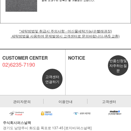
*세탁방법및 취급시 주의사항 - 머신물세탁가능(손빨래권장)
세탁방법을 사용하여 문제발생시 고객센터로 문의바랍니다.(A/S 교환)
CUSTOMER CENTER
NOTICE
반품신청및
02)6235-7190
자주하는질
문
고객센터
연결하기
관리자문의
이용안내
고객센터
주식회사퍼스널팩
경기도 남양주시 화도읍 폭포로 137-45 [로지비/퍼스널팩]