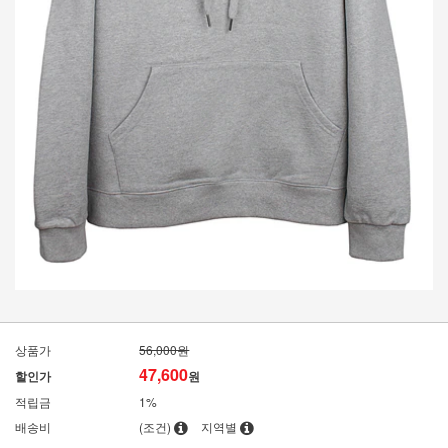
상품가
56,000원
47,600
할인가
원
적립금
1%
배송비
(조건)
지역별