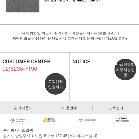
*세탁방법및 취급시 주의사항 - 머신물세탁가능(손빨래권장)
세탁방법을 사용하여 문제발생시 고객센터로 문의바랍니다.(A/S 교환)
CUSTOMER CENTER
NOTICE
반품신청및
02)6235-7190
자주하는질
문
고객센터
연결하기
관리자문의
이용안내
고객센터
주식회사퍼스널팩
경기도 남양주시 화도읍 폭포로 137-45 [로지비/퍼스널팩]