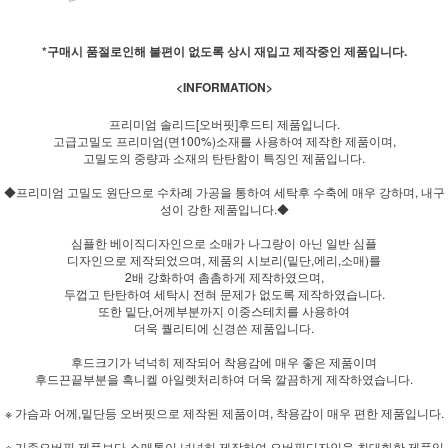
*구매시 품절로인해 불편이 없도록 상시 재입고 제작중인 제품입니다.
<INFORMATION>
프리미엄 솔리드[오버핏]후드티 제품입니다.
고급고밀도 프리미엄(면100%)소재를 사용하여 제작한 제품이며,
고밀도의 중량과 소재의 탄탄함이 특징인 제품입니다.
◆프리미엄 고밀도 원단으로 수차례 가공을 통하여 세탁후 수축에 매우 강하며, 내구
성이 강한 제품입니다.◆
심플한 베이직디자인으로 소매가 나그랑이 아닌 일반 심플
디자인으로 제작되었으며, 제품의 시보리(밑단,에리,소매)를
2배 강화하여 촘촘하게 제작하였으며,
두껍고 탄탄하여 세탁시 전혀 문제가 없도록 제작하였습니다.
또한 밑단,어께부분까지 이중스테치를 사용하여
더욱 퀄리티에 신경쓴 제품입니다.
후드크기가 넉넉히 제작되어 착용감에 매우 좋은 제품이며
후드끈끝부분을 흑니켈 아일렛처리하여 더욱 깔끔하게 제작하였습니다.
※ 가슴과 어께,밑단등 오버핏으로 제작된 제품이며, 착용감이 매우 편한 제품입니다.
※ 기존오버핏 제품보다 소매통이 넉넉히 제작하여 오버핏디자인을 최대화한 제품입