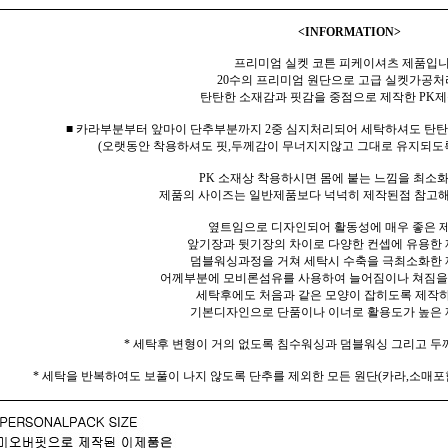
<INFORMATION>
프리미엄 실켓 코튼 피케이셔츠 제품입니
20수의 프리미엄 원단으로 고급 실켓가공
탄탄한 소재감과 핏감을 중점으로 제작한 PK
■ 카라부분부터 앞마이 단추부분까지 2중 심지처리되어 세탁하셔도 탄
(오랫동안 착용하셔도 핏,두께감이 무너지지않고 그대로 유지되도
PK 소재상 착용하시면 몸에 붙는 느낌을 최소
제품의 사이즈는 일반제품보다 넉넉히 제작된점 참고해
옆트임으로 디자인되어 활동성에 매우 좋은 
앞기장과 뒷기장의 차이로 다양한 컨셉에 유용한
덤블워싱과정을 거쳐 세탁시 수축을 극최소화한 
어께부분에 모비론섬유를 사용하여 늘어짐이나 쳐짐을
세탁후에도 처음과 같은 모양이 잡히도록 제작
기본디자인으로 단품이나 이너로 활용도가 높은 
* 세탁후 변형이 거의 없도록 침수워싱과 덤블워싱 그리고 두
* 세탁을 반복하여도 보풀이 나지 않도록 단추를 제외한 모든 원단(카라,소매