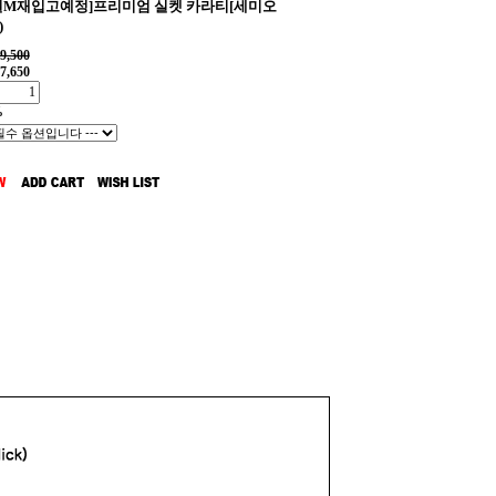
8일M재입고예정]프리미엄 실켓 카라티[세미오
)
9,500
7,650
%