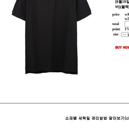
[8월1
버](블랙
price
w
3
w
2
total
point
1
size
: