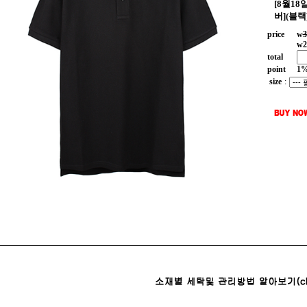
[8월1
버](블랙
price
w
3
w
2
total
point
1
size
: