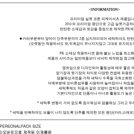
<INFORMATION>
프리미엄 실켓 코튼 피케이셔츠 제품입니
20수의 프리미엄 원단으로 고급 실켓가공
탄탄한 소재감과 핏감을 중점으로 제작한 PK
■ 카라부분부터 앞마이 단추부분까지 2중 심지처리되어 세탁하셔도 탄
(오랫동안 착용하셔도 핏,두께감이 무너지지않고 그대로 유지되도
PK 소재상 착용하시면 몸에 붙는 느낌을 최소
제품의 사이즈는 일반제품보다 넉넉히 제작된점 참고해
옆트임으로 디자인되어 활동성에 매우 좋은 
앞기장과 뒷기장의 차이로 다양한 컨셉에 유용한
덤블워싱과정을 거쳐 세탁시 수축을 극최소화한 
어께부분에 모비론섬유를 사용하여 늘어짐이나 쳐짐을
세탁후에도 처음과 같은 모양이 잡히도록 제작
기본디자인으로 단품이나 이너로 활용도가 높은 
* 세탁후 변형이 거의 없도록 침수워싱과 덤블워싱 그리고 두
* 세탁을 반복하여도 보풀이 나지 않도록 단추를 제외한 모든 원단(카라,소매