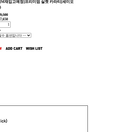
8일M재입고예정]프리미엄 실켓 카라티[세미오
)
9,500
7,650
%