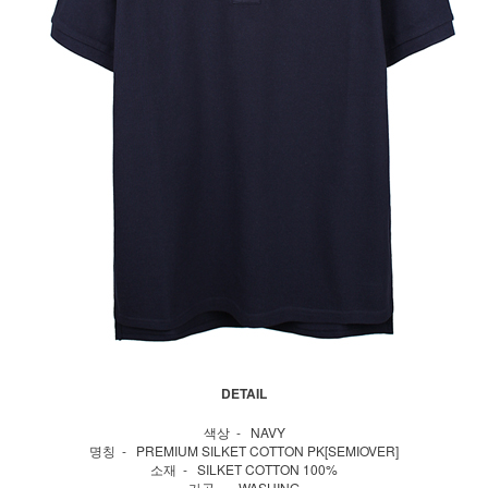
DETAIL
색상 - NAVY
명칭 - PREMIUM SILKET COTTON PK[SEMIOVER]
소재 - SILKET COTTON 100%
가공 - WASHING