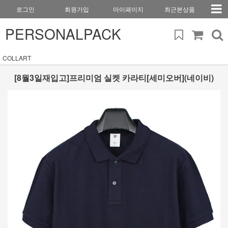
로그인
회원가입
마이페이지
최근본상품
PERSONALPACK
COLLART
[8월3일재입고]프리미엄 실켓 카라티[세미오버](네이비)