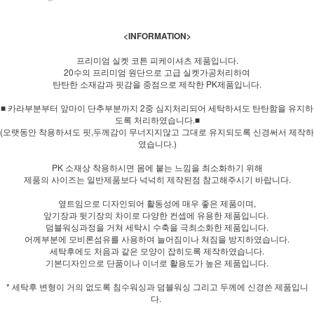
<INFORMATION>
프리미엄 실켓 코튼 피케이셔츠 제품입니다.
20수의 프리미엄 원단으로 고급 실켓가공처리하여
탄탄한 소재감과 핏감을 중점으로 제작한 PK제품입니다.
■ 카라부분부터 앞마이 단추부분까지 2중 심지처리되어 세탁하셔도 탄탄함을 유지하
도록 처리하였습니다.■
(오랫동안 착용하셔도 핏,두께감이 무너지지않고 그대로 유지되도록 신경써서 제작하
였습니다.)
PK 소재상 착용하시면 몸에 붙는 느낌을 최소화하기 위해
제품의 사이즈는 일반제품보다 넉넉히 제작된점 참고해주시기 바랍니다.
옆트임으로 디자인되어 활동성에 매우 좋은 제품이며,
앞기장과 뒷기장의 차이로 다양한 컨셉에 유용한 제품입니다.
덤블워싱과정을 거쳐 세탁시 수축을 극최소화한 제품입니다.
어께부분에 모비론섬유를 사용하여 늘어짐이나 쳐짐을 방지하였습니다.
세탁후에도 처음과 같은 모양이 잡히도록 제작하였습니다.
기본디자인으로 단품이나 이너로 활용도가 높은 제품입니다.
* 세탁후 변형이 거의 없도록 침수워싱과 덤블워싱 그리고 두께에 신경쓴 제품입니
다.