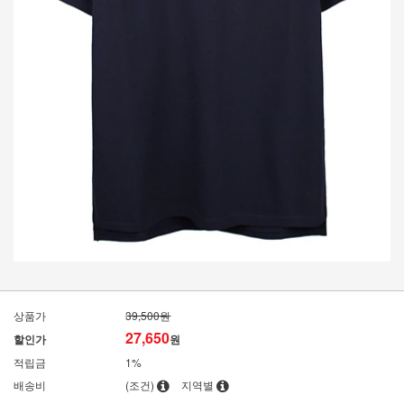
상품가
39,500원
27,650
할인가
원
적립금
1%
배송비
(조건)
지역별