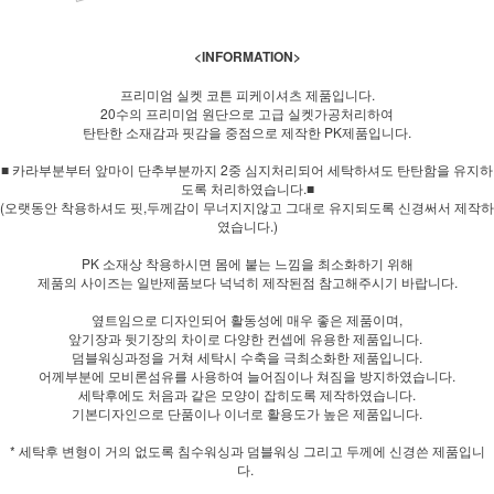
<INFORMATION>
프리미엄 실켓 코튼 피케이셔츠 제품입니다.
20수의 프리미엄 원단으로 고급 실켓가공처리하여
탄탄한 소재감과 핏감을 중점으로 제작한 PK제품입니다.
■ 카라부분부터 앞마이 단추부분까지 2중 심지처리되어 세탁하셔도 탄탄함을 유지하
도록 처리하였습니다.■
(오랫동안 착용하셔도 핏,두께감이 무너지지않고 그대로 유지되도록 신경써서 제작하
였습니다.)
PK 소재상 착용하시면 몸에 붙는 느낌을 최소화하기 위해
제품의 사이즈는 일반제품보다 넉넉히 제작된점 참고해주시기 바랍니다.
옆트임으로 디자인되어 활동성에 매우 좋은 제품이며,
앞기장과 뒷기장의 차이로 다양한 컨셉에 유용한 제품입니다.
덤블워싱과정을 거쳐 세탁시 수축을 극최소화한 제품입니다.
어께부분에 모비론섬유를 사용하여 늘어짐이나 쳐짐을 방지하였습니다.
세탁후에도 처음과 같은 모양이 잡히도록 제작하였습니다.
기본디자인으로 단품이나 이너로 활용도가 높은 제품입니다.
* 세탁후 변형이 거의 없도록 침수워싱과 덤블워싱 그리고 두께에 신경쓴 제품입니
다.