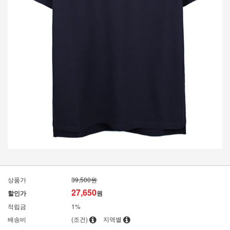
상품가
39,500원
27,650
할인가
원
적립금
1%
배송비
(조건)
지역별