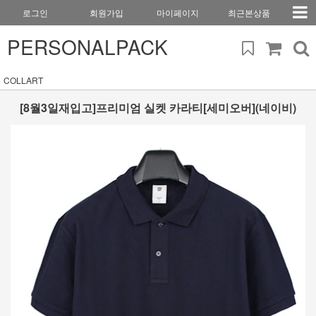
로그인
회원가입
마이페이지
최근본상품
PERSONALPACK
COLLART
[8월3일재입고]프리미엄 실켓 카라티[세미오버](네이비)