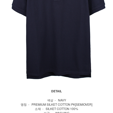
DETAIL
색상 - NAVY
명칭 - PREMIUM SILKET COTTON PK[SEMIOVER]
소재 - SILKET COTTON 100%
가공 - WASHING