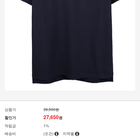
상품가
39,500원
27,650
할인가
원
적립금
1%
배송비
(조건)
지역별