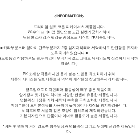
<INFORMATION>
프리미엄 실켓 코튼 피케이셔츠 제품입니다.
20수의 프리미엄 원단으로 고급 실켓가공처리하여
탄탄한 소재감과 핏감을 중점으로 제작한 PK제품입니다.
■ 카라부분부터 앞마이 단추부분까지 2중 심지처리되어 세탁하셔도 탄탄함을 유지하
도록 처리하였습니다.■
(오랫동안 착용하셔도 핏,두께감이 무너지지않고 그대로 유지되도록 신경써서 제작하
였습니다.)
PK 소재상 착용하시면 몸에 붙는 느낌을 최소화하기 위해
제품의 사이즈는 일반제품보다 넉넉히 제작된점 참고해주시기 바랍니다.
옆트임으로 디자인되어 활동성에 매우 좋은 제품이며,
앞기장과 뒷기장의 차이로 다양한 컨셉에 유용한 제품입니다.
덤블워싱과정을 거쳐 세탁시 수축을 극최소화한 제품입니다.
어께부분에 모비론섬유를 사용하여 늘어짐이나 쳐짐을 방지하였습니다.
세탁후에도 처음과 같은 모양이 잡히도록 제작하였습니다.
기본디자인으로 단품이나 이너로 활용도가 높은 제품입니다.
* 세탁후 변형이 거의 없도록 침수워싱과 덤블워싱 그리고 두께에 신경쓴 제품입니
다.