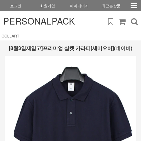
로그인
회원가입
마이페이지
최근본상품
PERSONALPACK
COLLART
[8월3일재입고]프리미엄 실켓 카라티[세미오버](네이비)