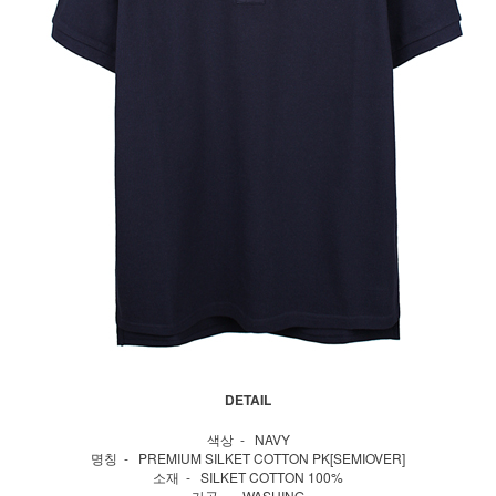
DETAIL
색상 - NAVY
명칭 - PREMIUM SILKET COTTON PK[SEMIOVER]
소재 - SILKET COTTON 100%
가공 - WASHING