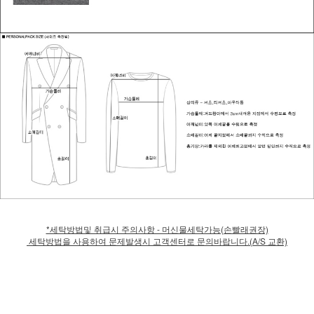
*세탁방법및 취급시 주의사항 - 머신물세탁가능(손빨래권장)
세탁방법을 사용하여 문제발생시 고객센터로 문의바랍니다.(A/S 교환)