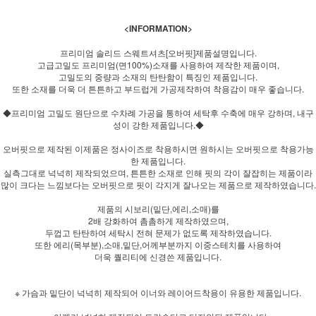
<INFORMATION>
프리미엄 솔리드 스웨트셔츠[오버핏]제품설명입니다.
고급고밀도 프리미엄(면100%)소재를 사용하여 제작한 제품이며,
고밀도의 중량과 소재의 탄탄함이 특징인 제품입니다.
또한 소재를 더욱 더 튼튼하고 부드럽게 가공제작하여 착용감이 매우 좋습니다.
◆프리미엄 고밀도 원단으로 수차례 가공을 통하여 세탁후 수축에 매우 강하며, 내구
성이 강한 제품입니다.◆
오버핏으로 제작된 이제품은 정사이즈로 착용하시면 원하시는 오버핏으로 착용가능
한 제품입니다.
실측그대로 넉넉히 제작되었으며, 튼튼한 소재로 인해 핏의 각이 잘잡히는 제품이라
많이 크다는 느낌보다는 오버핏으로 핏이 각지게 잘나오는 제품으로 제작하였습니다.
제품의 시보리(밑단,에리,소매)를
2배 강화하여 촘촘하게 제작하였으며,
두껍고 탄탄하여 세탁시 전혀 문제가 없도록 제작하였습니다.
또한 에리(목부분),소매,밑단,어께부분까지 이중스테치를 사용하여
더욱 퀄리티에 신경쓴 제품입니다.
※ 가슴과 밑단이 넉넉히 제작되어 이너와 레이어드착용이 유용한 제품입니다.