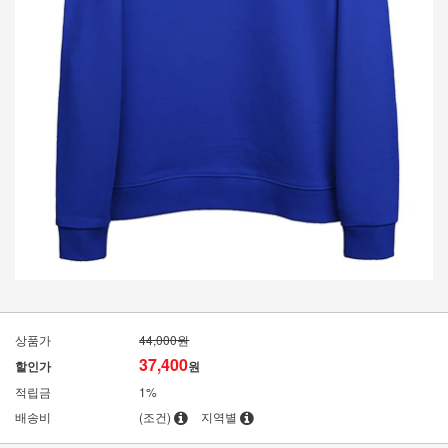
상품가
44,000원
37,400
할인가
원
적립금
1%
배송비
(조건)
지역별