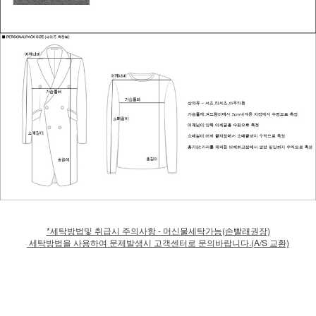
*세탁방법및 취급시 주의사항 - 머신물세탁가능(손빨래권장)
세탁방법을 사용하여 문제발생시 고객센터로 문의바랍니다.(A/S 교환)