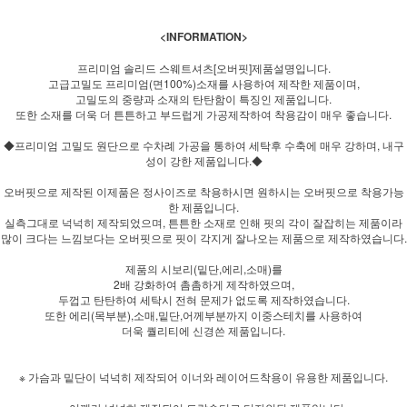
<INFORMATION>
프리미엄 솔리드 스웨트셔츠[오버핏]제품설명입니다.
고급고밀도 프리미엄(면100%)소재를 사용하여 제작한 제품이며,
고밀도의 중량과 소재의 탄탄함이 특징인 제품입니다.
또한 소재를 더욱 더 튼튼하고 부드럽게 가공제작하여 착용감이 매우 좋습니다.
◆프리미엄 고밀도 원단으로 수차례 가공을 통하여 세탁후 수축에 매우 강하며, 내구
성이 강한 제품입니다.◆
오버핏으로 제작된 이제품은 정사이즈로 착용하시면 원하시는 오버핏으로 착용가능
한 제품입니다.
실측그대로 넉넉히 제작되었으며, 튼튼한 소재로 인해 핏의 각이 잘잡히는 제품이라
많이 크다는 느낌보다는 오버핏으로 핏이 각지게 잘나오는 제품으로 제작하였습니다.
제품의 시보리(밑단,에리,소매)를
2배 강화하여 촘촘하게 제작하였으며,
두껍고 탄탄하여 세탁시 전혀 문제가 없도록 제작하였습니다.
또한 에리(목부분),소매,밑단,어께부분까지 이중스테치를 사용하여
더욱 퀄리티에 신경쓴 제품입니다.
※ 가슴과 밑단이 넉넉히 제작되어 이너와 레이어드착용이 유용한 제품입니다.