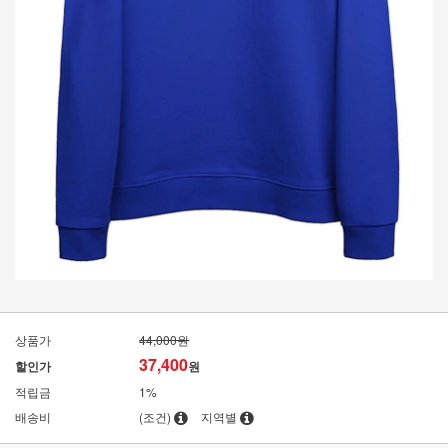
상품가
44,000원
37,400
할인가
원
적립금
1%
배송비
(조건)
지역별