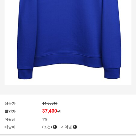
상품가
44,000원
37,400
할인가
원
적립금
1%
배송비
(조건)
지역별