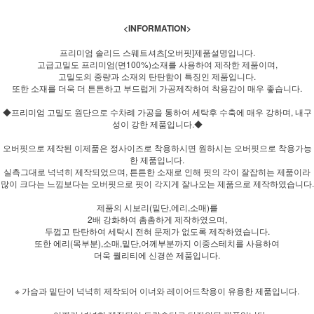
<INFORMATION>
프리미엄 솔리드 스웨트셔츠[오버핏]제품설명입니다.
고급고밀도 프리미엄(면100%)소재를 사용하여 제작한 제품이며,
고밀도의 중량과 소재의 탄탄함이 특징인 제품입니다.
또한 소재를 더욱 더 튼튼하고 부드럽게 가공제작하여 착용감이 매우 좋습니다.
◆프리미엄 고밀도 원단으로 수차례 가공을 통하여 세탁후 수축에 매우 강하며, 내구
성이 강한 제품입니다.◆
오버핏으로 제작된 이제품은 정사이즈로 착용하시면 원하시는 오버핏으로 착용가능
한 제품입니다.
실측그대로 넉넉히 제작되었으며, 튼튼한 소재로 인해 핏의 각이 잘잡히는 제품이라
많이 크다는 느낌보다는 오버핏으로 핏이 각지게 잘나오는 제품으로 제작하였습니다.
제품의 시보리(밑단,에리,소매)를
2배 강화하여 촘촘하게 제작하였으며,
두껍고 탄탄하여 세탁시 전혀 문제가 없도록 제작하였습니다.
또한 에리(목부분),소매,밑단,어께부분까지 이중스테치를 사용하여
더욱 퀄리티에 신경쓴 제품입니다.
※ 가슴과 밑단이 넉넉히 제작되어 이너와 레이어드착용이 유용한 제품입니다.