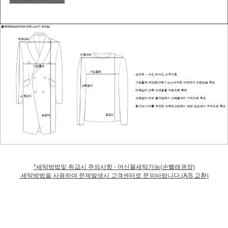
*세탁방법및 취급시 주의사항 - 머신물세탁가능(손빨래권장)
세탁방법을 사용하여 문제발생시 고객센터로 문의바랍니다.(A/S 교환)