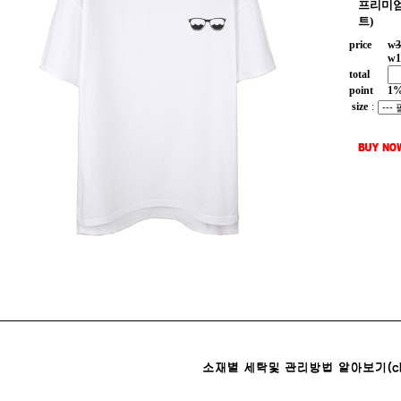
프리미엄
트)
price
w
3
w
1
total
point
1
size
: