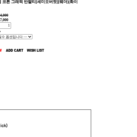
 코튼 그래픽 반팔티[세미오버핏][웨더](화이
4,000
7,000
%