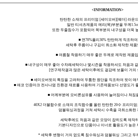
<INFORMATION>
탄탄한 소재의 프리미엄 [세미오버][웨더] 라운드
일반 티셔츠제품의 에리(목)부분을 두께1.5c
또한 두줄침수가 포함되어 목부분의 내구성을 더욱 
■ 면70%폴리30% 탄탄하게 직조하여
세탁후 주름이나 구김이 최소화 제작한 제품
■ 여름철 착용하기 매우 좋은 두께로 제작된 제품입
■ 내구성이 매우 좋아 수차례세탁이나 몇시즌을 착용하셔도 처음과 
[연구제작결과 많은 세탁이후에도 겉감에 보풀이 거의 
■ 세미오버핏의 특징을 고려하여 두툼한 원단을 직조하여 핏이 매
■ 애코 인증마크 전사나염 친환경 재료를 사용하여 기존제품보다 선명도가 좋
■ 어께부분에 모비론섬유를 사용하여 늘어짐이나 쳐짐
40X2 더블합수로 소재의 조직합수를 올린 탄탄한 20수 프리미엄
덤블워싱과정을 거쳐 세탁시 수축을 극최소화한 
세탁후에도 처음과 같은 모양이 잡히도록 제작
기본디자인으로 단품이나 이너로 활용도가 높은 
* 세탁후 변형이 거의 없도록 침수워싱과 덤블워싱 그리고 두