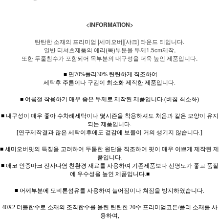
<INFORMATION>
탄탄한 소재의 프리미엄 [세미오버][샤크] 라운드 티입니다.
일반 티셔츠제품의 에리(목)부분을 두께1.5cm제작,
또한 두줄침수가 포함되어 목부분의 내구성을 더욱 높인 제품입니다.
■ 면70%폴리30% 탄탄하게 직조하여
세탁후 주름이나 구김이 최소화 제작한 제품입니다.
■ 여름철 착용하기 매우 좋은 두께로 제작된 제품입니다.
(
비침 최소화
)
■ 내구성이 매우 좋아 수차례세탁이나 몇시즌을 착용하셔도 처음과 같은 모양이 유지
되는 제품입니다.
[연구제작결과 많은 세탁이후에도 겉감에 보풀이 거의 생기지 않습니다.]
■ 세미오버핏의 특징을 고려하여 두툼한 원단을 직조하여 핏이 매우 이쁘게 제작된 제
품입니다.
■ 애코 인증마크 전사나염 친환경 재료를 사용하여 기존제품보다 선명도가 좋고 품질
에 우수성을 높인 제품입니다.■
■ 어께부분에 모비론섬유를 사용하여 늘어짐이나 쳐짐을 방지하였습니다.
40X2 더블합수로 소재의 조직합수를 올린 탄탄한 20수 프리미엄코튼/폴리 소재를 사
용하여,