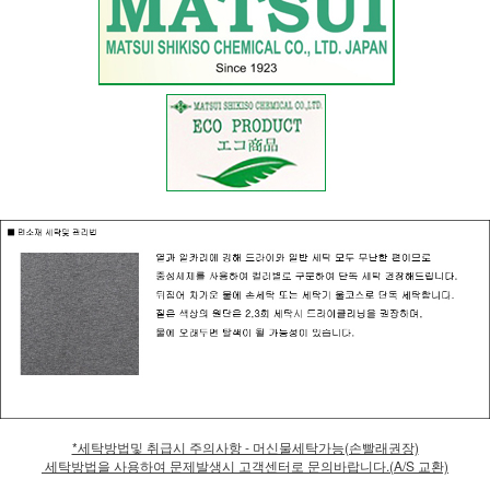
*세탁방법및 취급시 주의사항 - 머신물세탁가능(손빨래권장)
세탁방법을 사용하여 문제발생시 고객센터로 문의바랍니다.(A/S 교환)