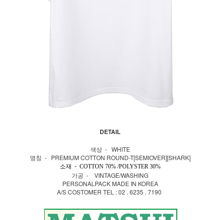
DETAIL
색상 - WHITE
명칭 - PREMIUM COTTON ROUND-T[SEMIOVER][SHARK]
소재 -
COTTON 70% /POLYSTER 30%
가공 - VINTAGE/WASHING
PERSONALPACK MADE IN KOREA
A/S COSTOMER TEL : 02 . 6235 . 7190