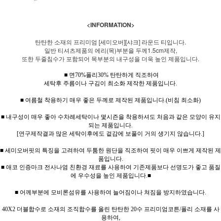
<INFORMATION>
탄탄한 소재의 프리미엄 [세미오버][샤크] 라운드 티입니다.
일반 티셔츠제품의 에리(목)부분을 두께1.5cm제작,
또한 두줄침수가 포함되어 목부분의 내구성을 더욱 높인 제품입니다.
■ 면70%폴리30% 탄탄하게 직조하여
세탁후 주름이나 구김이 최소화 제작한 제품입니다.
■ 여름철 착용하기 매우 좋은 두께로 제작된 제품입니다.
(
비침 최소화
)
■ 내구성이 매우 좋아 수차례세탁이나 몇시즌을 착용하셔도 처음과 같은 모양이 유지
되는 제품입니다.
[연구제작결과 많은 세탁이후에도 겉감에 보풀이 거의 생기지 않습니다.]
■ 세미오버핏의 특징을 고려하여 두툼한 원단을 직조하여 핏이 매우 이쁘게 제작된 제
품입니다.
■ 애코 인증마크 전사나염 친환경 재료를 사용하여 기존제품보다 선명도가 좋고 품질
에 우수성을 높인 제품입니다.■
■ 어께부분에 모비론섬유를 사용하여 늘어짐이나 쳐짐을 방지하였습니다.
40X2 더블합수로 소재의 조직합수를 올린 탄탄한 20수 프리미엄코튼/폴리 소재를 사
용하여,