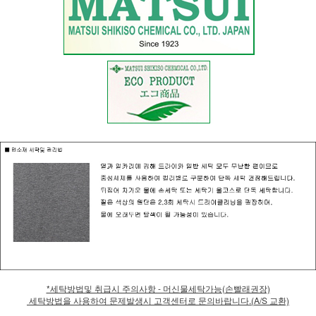
*세탁방법및 취급시 주의사항 - 머신물세탁가능(손빨래권장)
세탁방법을 사용하여 문제발생시 고객센터로 문의바랍니다.(A/S 교환)