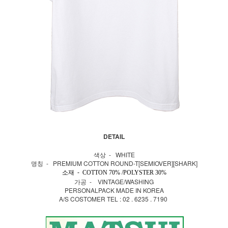
DETAIL
색상 - WHITE
명칭 - PREMIUM COTTON ROUND-T[SEMIOVER][SHARK]
소재 -
COTTON 70% /POLYSTER 30%
가공 - VINTAGE/WASHING
PERSONALPACK MADE IN KOREA
A/S COSTOMER TEL : 02 . 6235 . 7190