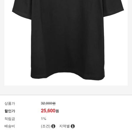
상품가
32,000원
25,600
할인가
원
적립금
1%
배송비
(조건)
지역별