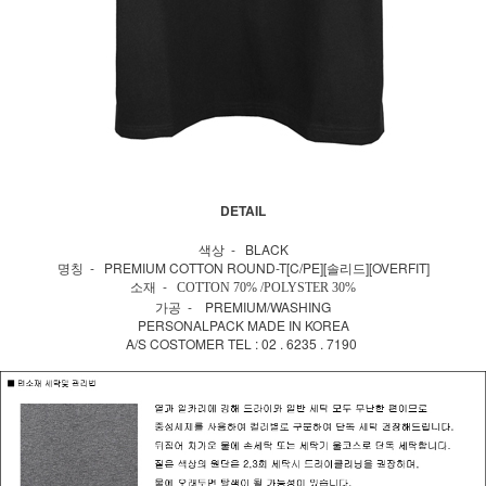
DETAIL
색상 - BLACK
명칭 - PREMIUM COTTON ROUND-T[C/PE][솔리드][OVERFIT]
소재 -
COTTON 70% /POLYSTER 30%
가공 - PREMIUM/WASHING
PERSONALPACK MADE IN KOREA
A/S COSTOMER TEL : 02 . 6235 . 7190