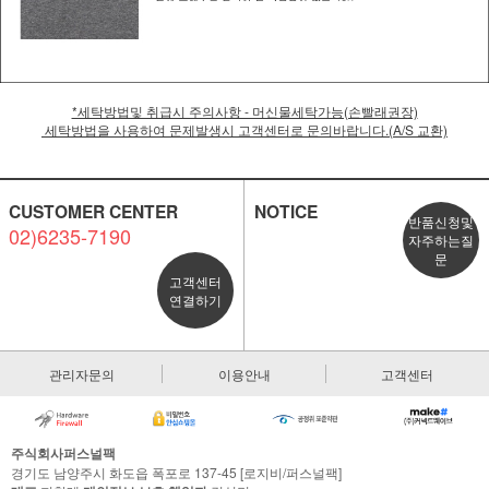
*세탁방법및 취급시 주의사항 - 머신물세탁가능(손빨래권장)
세탁방법을 사용하여 문제발생시 고객센터로 문의바랍니다.(A/S 교환)
CUSTOMER CENTER
NOTICE
반품신청및
02)6235-7190
자주하는질
문
고객센터
연결하기
관리자문의
이용안내
고객센터
주식회사퍼스널팩
경기도 남양주시 화도읍 폭포로 137-45 [로지비/퍼스널팩]