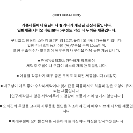
<INFORMATION>
기존제품에서 원단이나 퀄리티가 개선된 신상제품입니다.
일반제품[세미오버핏]보다 5수정도 약간 더 두꺼운 제품입니다.
구김없고 탄탄한 소재의 프리미엄 [코튼/폴리][오버핏] 라운드 티입니다.
일반 티셔츠제품의 에리(목)부분을 두께1.5cm제작,
또한 두줄침수가 포함되어 목부분의 내구성을 더욱 높인 제품입니다.
■ 면70%폴리30% 탄탄하게 직조하여
세탁후 주름이나 구김이 최소화 제작한 제품입니다.
■ 여름철 착용하기 매우 좋은 두께로 제작된 제품입니다.(비침X)
■ 내구성이 매우 좋아 수차례세탁이나 몇시즌을 착용하셔도 처음과 같은 모양이 유지
되는 제품입니다.
[연구제작결과 많은 세탁이후에도 겉감에 보풀이 거의 생기지 않습니다.]
■ 오버핏의 특징을 고려하여 두툼한 원단을 직조하여 핏이 매우 이쁘게 제작된 제품입
니다.
■ 어께부분에 모비론섬유를 사용하여 늘어짐이나 쳐짐을 방지하였습니다.