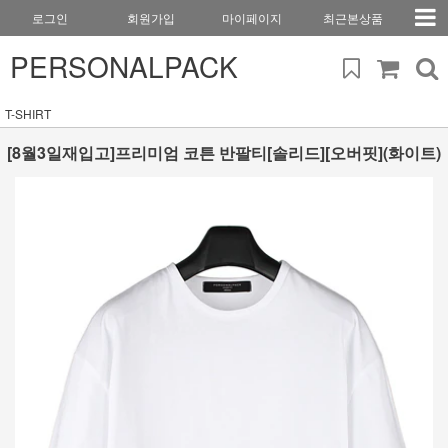
로그인
회원가입
마이페이지
최근본상품
PERSONALPACK
T-SHIRT
[8월3일재입고]프리미엄 코튼 반팔티[솔리드][오버핏](화이트)