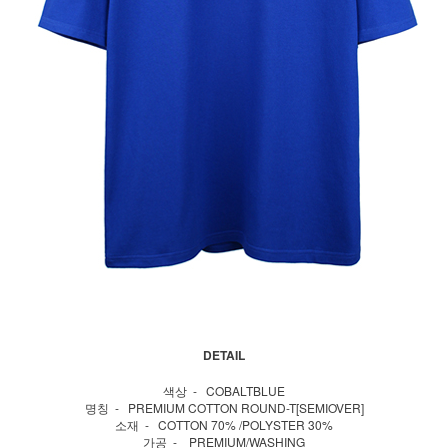
DETAIL
색상 - COBALTBLUE
명칭 - PREMIUM COTTON ROUND-T[SEMIOVER]
소재 - COTTON 70% /POLYSTER 30%
가공 - PREMIUM/WASHING