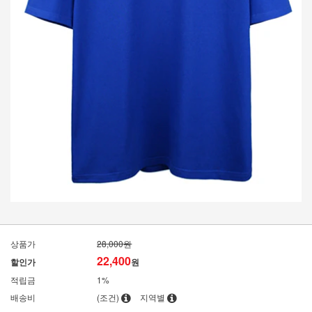
상품가
28,000원
22,400
할인가
원
적립금
1%
배송비
(조건)
지역별