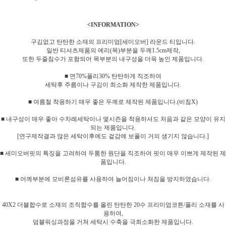
<INFORMATION>
구김없고 탄탄한 소재의 프리미엄[세미오버] 라운드 티입니다.
일반 티셔츠제품의 에리(목)부분을 두께1.5cm제작,
또한 두줄침수가 포함되어 목부분의 내구성을 더욱 높인 제품입니다.
■ 면70%폴리30% 탄탄하게 직조하여
세탁후 주름이나 구김이 최소화 제작한 제품입니다.
■ 여름철 착용하기 매우 좋은 두께로 제작된 제품입니다.(비침X)
■ 내구성이 매우 좋아 수차례세탁이나 몇시즌을 착용하셔도 처음과 같은 모양이 유지
되는 제품입니다.
[연구제작결과 많은 세탁이후에도 겉감에 보풀이 거의 생기지 않습니다.]
■ 세미오버핏의 특징을 고려하여 두툼한 원단을 직조하여 핏이 매우 이쁘게 제작된 제
품입니다.
■ 어께부분에 모비론섬유를 사용하여 늘어짐이나 쳐짐을 방지하였습니다.
40X2 더블합수로 소재의 조직합수를 올린 탄탄한 20수 프리미엄코튼/폴리 소재를 사
용하여,
덤블워싱과정을 거쳐 세탁시 수축을 극최소화한 제품입니다.