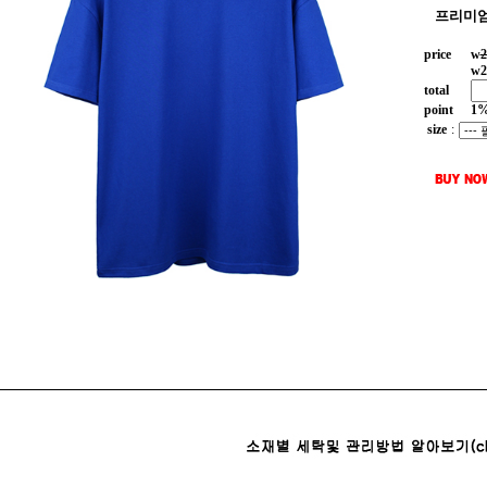
프리미엄
price
w
2
w
2
total
point
1
size
: