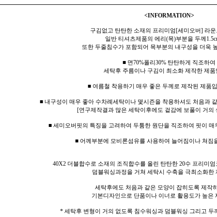
<INFORMATION>
구김없고 탄탄한 소재의 프리미엄[세미오버] 라운
일반 티셔츠제품의 에리(목)부분을 두께1.5c
또한 두줄침수가 포함되어 목부분의 내구성을 더욱 
■ 면70%폴리30% 탄탄하게 직조하여
세탁후 주름이나 구김이 최소화 제작한 제품
■ 여름철 착용하기 매우 좋은 두께로 제작된 제품입
■ 내구성이 매우 좋아 수차례세탁이나 몇시즌을 착용하셔도 처음과 
[연구제작결과 많은 세탁이후에도 겉감에 보풀이 거의 
■ 세미오버핏의 특징을 고려하여 두툼한 원단을 직조하여 핏이 매
■ 어께부분에 모비론섬유를 사용하여 늘어짐이나 쳐짐
40X2 더블합수로 소재의 조직합수를 올린 탄탄한 20수 프리미엄
덤블워싱과정을 거쳐 세탁시 수축을 극최소화한 
세탁후에도 처음과 같은 모양이 잡히도록 제작
기본디자인으로 단품이나 이너로 활용도가 높은 
* 세탁후 변형이 거의 없도록 침수워싱과 덤블워싱 그리고 두