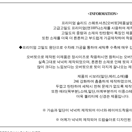
<INFORMATION>
프리미엄 솔리드 스웨트셔츠[오버핏]제품설명
고급고밀도 프리미엄(면100%)소재를 사용하여 제
고밀도의 중량과 소재의 탄탄함이 특징인 제
또한 소재를 더욱 더 튼튼하고 부드럽게 가공제작하여 착용
◆프리미엄 고밀도 원단으로 수차례 가공을 통하여 세탁후 수축에 매우 강
오버핏으로 제작된 이제품은 정사이즈로 착용하시면 원하시는 오버
실측그대로 넉넉히 제작되었으며, 튼튼한 소재로 인해 핏의
많이 크다는 느낌보다는 오버핏으로 핏이 각지게 잘나오는 
제품의 시보리(밑단,에리,소매)를
2배 강화하여 촘촘하게 제작하였으며,
두껍고 탄탄하여 세탁시 전혀 문제가 없도록 제
또한 에리(목부분),소매,밑단,어께부분까지 이중스
더욱 퀄리티에 신경쓴 제품입니다.
※ 가슴과 밑단이 넉넉히 제작되어 이너와 레이어드착용이
※ 어께가 넉넉히 제작되어 드랍숄더로 디자인된