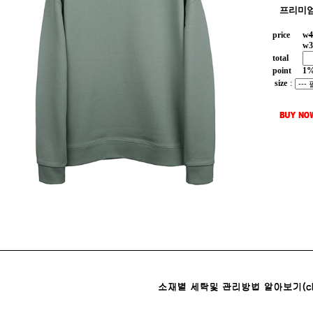
프리미엄
price
w
4
w
3
total
point
1
size
: