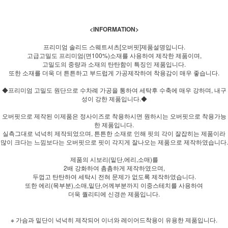
<INFORMATION>
프리미엄 솔리드 스웨트셔츠[오버핏]제품설명입니다.
고급고밀도 프리미엄(면100%)소재를 사용하여 제작한 제품이며,
고밀도의 중량과 소재의 탄탄함이 특징인 제품입니다.
또한 소재를 더욱 더 튼튼하고 부드럽게 가공제작하여 착용감이 매우 좋습니다.
◆프리미엄 고밀도 원단으로 수차례 가공을 통하여 세탁후 수축에 매우 강하며, 내구
성이 강한 제품입니다.◆
오버핏으로 제작된 이제품은 정사이즈로 착용하시면 원하시는 오버핏으로 착용가능
한 제품입니다.
실측그대로 넉넉히 제작되었으며, 튼튼한 소재로 인해 핏의 각이 잘잡히는 제품이라
많이 크다는 느낌보다는 오버핏으로 핏이 각지게 잘나오는 제품으로 제작하였습니다.
제품의 시보리(밑단,에리,소매)를
2배 강화하여 촘촘하게 제작하였으며,
두껍고 탄탄하여 세탁시 전혀 문제가 없도록 제작하였습니다.
또한 에리(목부분),소매,밑단,어께부분까지 이중스테치를 사용하여
더욱 퀄리티에 신경쓴 제품입니다.
※ 가슴과 밑단이 넉넉히 제작되어 이너와 레이어드착용이 유용한 제품입니다.