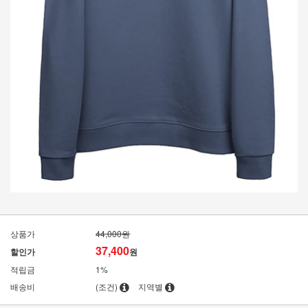
상품가
44,000원
37,400
할인가
원
적립금
1%
배송비
(조건)
지역별