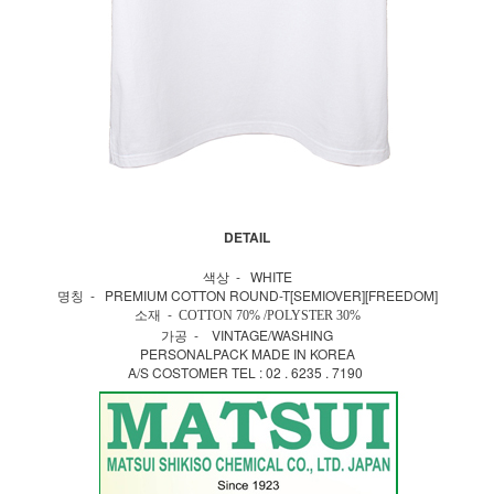
DETAIL
색상 - WHITE
명칭 - PREMIUM COTTON ROUND-T[SEMIOVER][FREEDOM]
소재 -
COTTON 70% /POLYSTER 30%
가공 - VINTAGE/WASHING
PERSONALPACK MADE IN KOREA
A/S COSTOMER TEL : 02 . 6235 . 7190