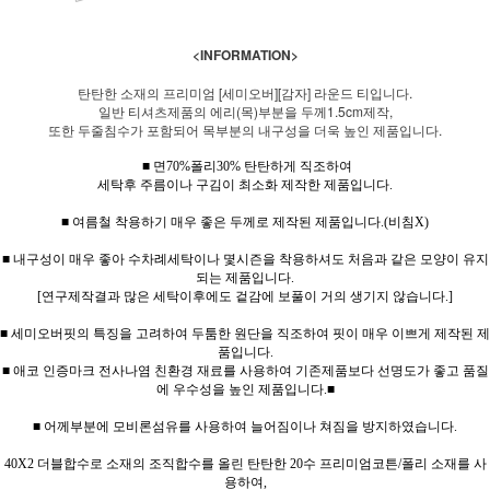
<INFORMATION>
탄탄한 소재의 프리미엄 [세미오버][감자] 라운드 티입니다.
일반 티셔츠제품의 에리(목)부분을 두께1.5cm제작,
또한 두줄침수가 포함되어 목부분의 내구성을 더욱 높인 제품입니다.
■ 면70%폴리30% 탄탄하게 직조하여
세탁후 주름이나 구김이 최소화 제작한 제품입니다.
■ 여름철 착용하기 매우 좋은 두께로 제작된 제품입니다.(비침X)
■ 내구성이 매우 좋아 수차례세탁이나 몇시즌을 착용하셔도 처음과 같은 모양이 유지
되는 제품입니다.
[연구제작결과 많은 세탁이후에도 겉감에 보풀이 거의 생기지 않습니다.]
■ 세미오버핏의 특징을 고려하여 두툼한 원단을 직조하여 핏이 매우 이쁘게 제작된 제
품입니다.
■ 애코 인증마크 전사나염 친환경 재료를 사용하여 기존제품보다 선명도가 좋고 품질
에 우수성을 높인 제품입니다.■
■ 어께부분에 모비론섬유를 사용하여 늘어짐이나 쳐짐을 방지하였습니다.
40X2 더블합수로 소재의 조직합수를 올린 탄탄한 20수 프리미엄코튼/폴리 소재를 사
용하여,