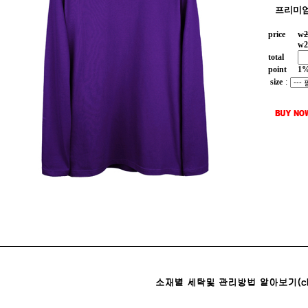
프리미엄
price
w
2
w
2
total
point
1
size
: