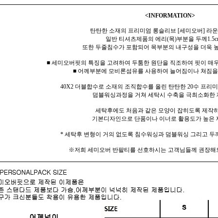
<INFORMATION>
탄탄한 소재의 프리미엄 롱슬리브 [세미오버] 라운
일반 티셔츠제품의 에리(목)부분을 두께1.5c
또한 두줄침수가 포함되어 목부분의 내구성을 더욱 
■ 세미오버핏의 특징을 고려하여 두툼한 원단을 직조하여 핏이 매우
■ 어께부분에 모비론섬유를 사용하여 늘어짐이나 쳐짐을
40X2 더블합수로 소재의 조직합수를 올린 탄탄한 20수 프
덤블워싱과정을 거쳐 세탁시 수축을 극최소화한 
세탁후에도 처음과 같은 모양이 잡히도록 제작
기본디자인으로 단품이나 이너로 활용도가 높은 
* 세탁후 변형이 거의 없도록 침수워싱과 덤블워싱 그리고 두
※저희 세미오버 반팔티를 선호하시는 고객님들께 권장해