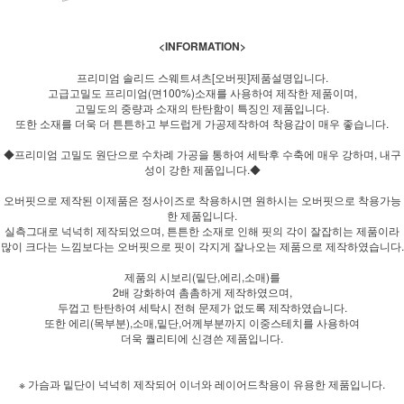
<INFORMATION>
프리미엄 솔리드 스웨트셔츠[오버핏]제품설명입니다.
고급고밀도 프리미엄(면100%)소재를 사용하여 제작한 제품이며,
고밀도의 중량과 소재의 탄탄함이 특징인 제품입니다.
또한 소재를 더욱 더 튼튼하고 부드럽게 가공제작하여 착용감이 매우 좋습니다.
◆프리미엄 고밀도 원단으로 수차례 가공을 통하여 세탁후 수축에 매우 강하며, 내구
성이 강한 제품입니다.◆
오버핏으로 제작된 이제품은 정사이즈로 착용하시면 원하시는 오버핏으로 착용가능
한 제품입니다.
실측그대로 넉넉히 제작되었으며, 튼튼한 소재로 인해 핏의 각이 잘잡히는 제품이라
많이 크다는 느낌보다는 오버핏으로 핏이 각지게 잘나오는 제품으로 제작하였습니다.
제품의 시보리(밑단,에리,소매)를
2배 강화하여 촘촘하게 제작하였으며,
두껍고 탄탄하여 세탁시 전혀 문제가 없도록 제작하였습니다.
또한 에리(목부분),소매,밑단,어께부분까지 이중스테치를 사용하여
더욱 퀄리티에 신경쓴 제품입니다.
※ 가슴과 밑단이 넉넉히 제작되어 이너와 레이어드착용이 유용한 제품입니다.