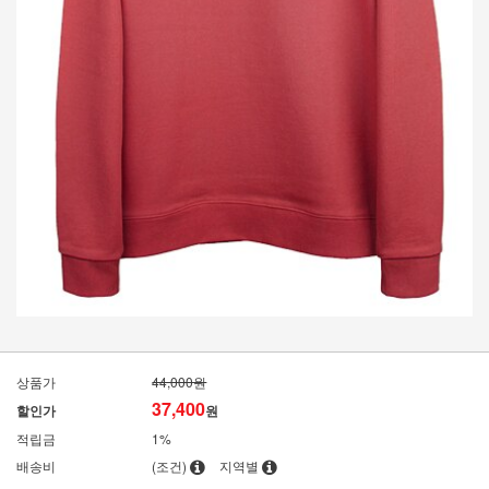
상품가
44,000원
37,400
할인가
원
적립금
1%
배송비
(조건)
지역별