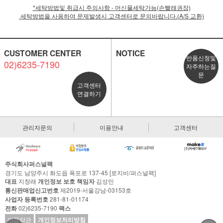
*세탁방법및 취급시 주의사항 - 머신물세탁가능(손빨래권장)
세탁방법을 사용하여 문제발생시 고객센터로 문의바랍니다.(A/S 교환)
CUSTOMER CENTER
NOTICE
반품신청및
02)6235-7190
자주하는질
문
고객센터
연결하기
관리자문의
이용안내
고객센터
주식회사퍼스널팩
경기도 남양주시 화도읍 폭포로 137-45 [로지비/퍼스널팩]
대표
지창래
개인정보 보호 책임자
김성민
통신판매업신고번호
제2019-서울강남-03153호
사업자 등록번호
281-81-01174
전화
02)6235-7190
팩스
이용약관
개인정보처리방침