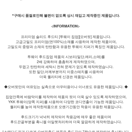
*구매시 품절로인해 불편이 없도록 상시 재입고 제작중인 제품입니다.
<INFORMATION>
프리미엄 솔리드 후드티 [투웨이 집업][오버핏] 제품입니다.
고급고밀도 프리미엄(면100%)소재를 사용하여 제작한 제품이며,
고밀도의 중량과 소재의 탄탄함과 유용한 투웨이 지퍼가 특징인 제품입니다.
투웨이 후드집업 제품의 시보리(밑단,에리,소매)를
2배 강화하여 촘촘하게 제작하였으며,
두껍고 탄탄하여 세탁시 전혀 문제가 없도록 제작하였습니다.
또한 밑단,어께부분까지 이중스테치를 사용하여
더욱 퀄리티에 신경쓴 제품입니다.
◆오버핏만의 여유있는 실측으로 아우터용이나 이너로도 유용한 제품입니다. ◆
집업안쪽에 바람막이를 제작하여 제품의 핏이 더욱 살수 있도록 제작하였으며,
YKK 투웨이(양쪽 지퍼)를 사용하여 다양한 코디연출이 가능한 제품입니다.
퀄리티를 높여 제작한제품으로 오랜기간동안 착용이 유용한 제품입니다.
후드크기가 넉넉히 제작되어 착용감에 매우 좋은 제품이며
후드끈끝부분을 흑니켈 아일렛처리하여 더욱 깔끔하게 제작하였습니다.
*스탠다드핏과 다르게 오버핏후드 제품은 후드끈이 7합으로 제작되어 출시됩니다.