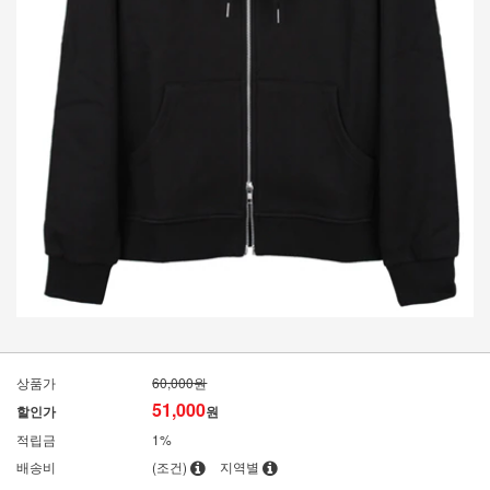
상품가
60,000원
51,000
할인가
원
적립금
1%
배송비
(조건)
지역별