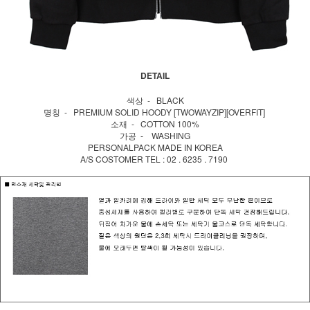
DETAIL
색상 - BLACK
명칭 - PREMIUM SOLID HOODY [TWOWAYZIP][OVERFIT]
소재 - COTTON 100%
가공 - WASHING
PERSONALPACK MADE IN KOREA
A/S COSTOMER TEL : 02 . 6235 . 7190