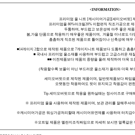
<INFORMATION>
프리미엄 울 니트 [캐시미어가공][세미오버핏] 
프리미엄울 80%아크릴20% 이합편직 직조가공으로 제
두툼하며, 부드럽고 보온성에 아주 좋은 제품
봄
,가을 단품으로 착용하기 매우좋은 제품이며, 겨울철 이너로도 다
촘촘하게 직조된 제품으로 틀어짐이나 신축성에 매우 
■14게이지 2합으로
제작된 제품으로 7게이지니트
제품보다 도톰하고 촘촘하
■ 국내사 프리미엄 울소재를 사용하여 부드럽고 고급스러운 재
■■ 이전제품보다 제품의 중량을 올려 제작하여 더욱 도
(착용할수록 보풀이 아닌 부드러운 울소재가 올라와 더욱 부
세미오버핏으로 제작된 제품이며, 일반핏제품보다 짜임을
오랫동안 착용하여도 핏이 유지되고 착용감이 편한
Tip.세미오버핏으로 착용을 원하실때는 정사이즈로 구매
※ 프리미엄 울을 사용하여 제작된 제품이며, 보관 관리를 잘해주셔야
※캐시미어가공은 워싱가공처리할때 캐시미어유연제를 사용하여 터치감이 
※오트밀 제품은 멜란지조직짜임으로 자세히 보시면 얼룩같은 