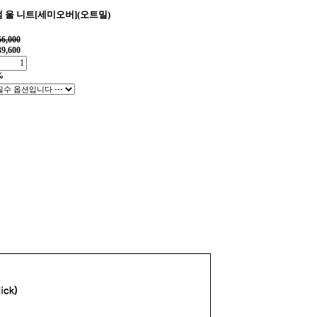
 울 니트[세미오버](오트밀)
66,000
39,600
%