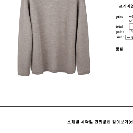
프리미엄
price
w
w
total
point
1
size
:
품절