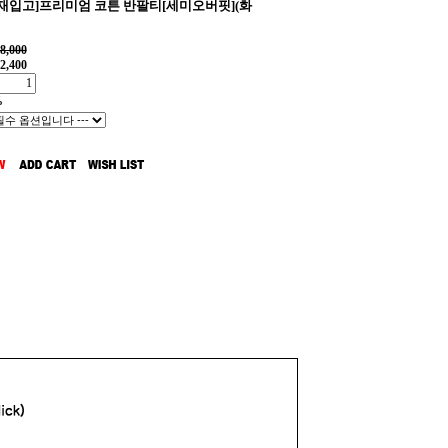
일재입고]프리미엄 코튼 반팔티[세미오버핏](화
8,000
2,400
%