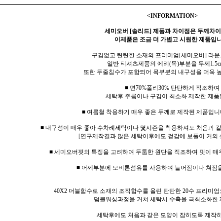
<INFORMATION>
세미오버 [솔리드] 제품과 차이점은 두께차이
이제품은 조금 더 가볍고 시원한 제품입니
구김없고 탄탄한 소재의 프리미엄[세미오버] 라운
일반 티셔츠제품의 에리(목)부분을 두께1.5c
또한 두줄침수가 포함되어 목부분의 내구성을 더욱 
■ 면70%폴리30% 탄탄하게 직조하여
세탁후 주름이나 구김이 최소화 제작한 제품
■ 여름철 착용하기 매우 좋은 두께로 제작된 제품입니다
■ 내구성이 매우 좋아 수차례세탁이나 몇시즌을 착용하셔도 처음과 
[연구제작결과 많은 세탁이후에도 겉감에 보풀이 거의 
■ 세미오버핏의 특징을 고려하여 두툼한 원단을 직조하여 핏이 매
■ 어께부분에 모비론섬유를 사용하여 늘어짐이나 쳐짐
40X2 더블합수로 소재의 조직합수를 올린 탄탄한 20수 프리미엄
덤블워싱과정을 거쳐 세탁시 수축을 극최소화한 
세탁후에도 처음과 같은 모양이 잡히도록 제작