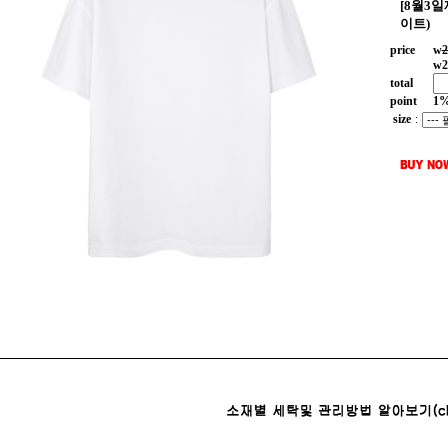
[8월3
이트)
price
w
2
w
2
total
point
1
size
: