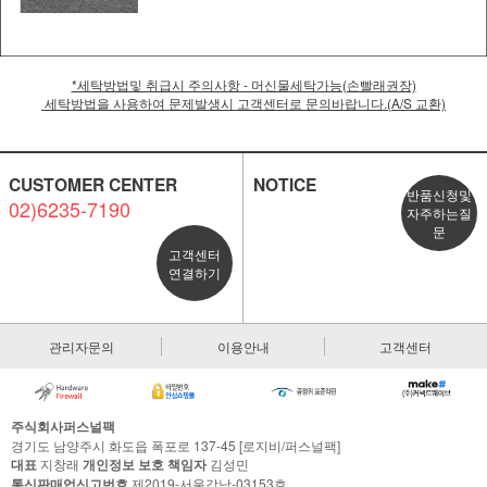
*세탁방법및 취급시 주의사항 - 머신물세탁가능(손빨래권장)
세탁방법을 사용하여 문제발생시 고객센터로 문의바랍니다.(A/S 교환)
CUSTOMER CENTER
NOTICE
반품신청및
02)6235-7190
자주하는질
문
고객센터
연결하기
관리자문의
이용안내
고객센터
주식회사퍼스널팩
경기도 남양주시 화도읍 폭포로 137-45 [로지비/퍼스널팩]
대표
지창래
개인정보 보호 책임자
김성민
통신판매업신고번호
제2019-서울강남-03153호