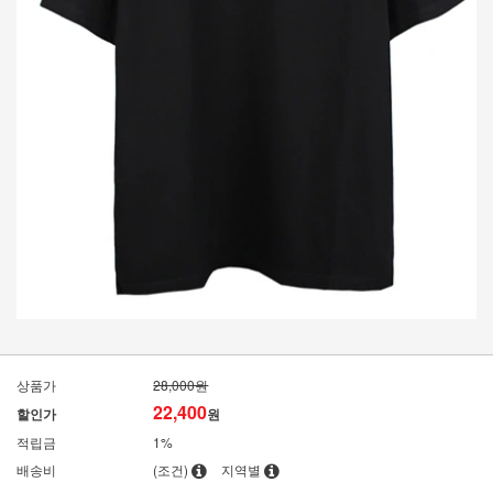
상품가
28,000원
22,400
할인가
원
적립금
1%
배송비
(조건)
지역별