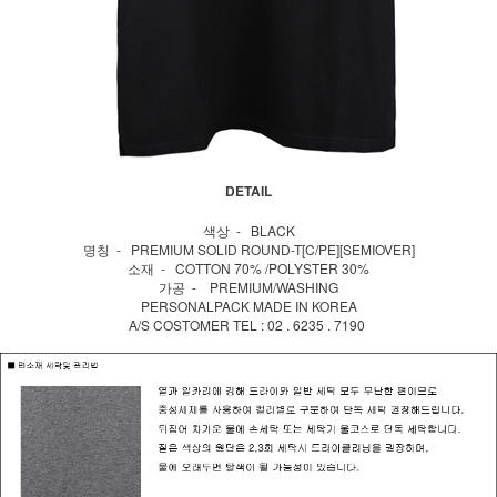
DETAIL
색상 - BLACK
명칭 - PREMIUM SOLID ROUND-T[C/PE][SEMIOVER]
소재 - COTTON 70% /POLYSTER 30%
가공 - PREMIUM/WASHING
PERSONALPACK MADE IN KOREA
A/S COSTOMER TEL : 02 . 6235 . 7190