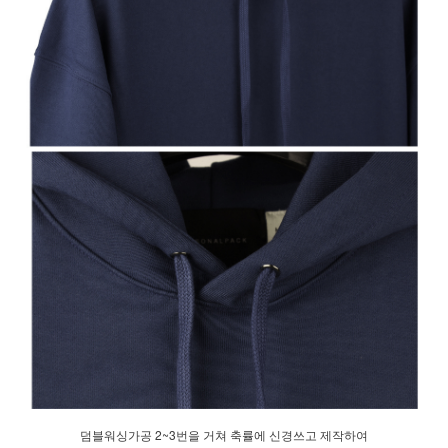
덤블워싱가공 2~3번을 거쳐 축률에 신경쓰고 제작하여