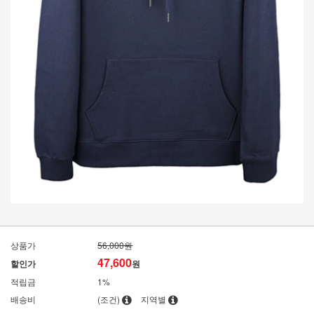
상품가
56,000원
47,600
할인가
원
적립금
1%
배송비
(조건)
지역별