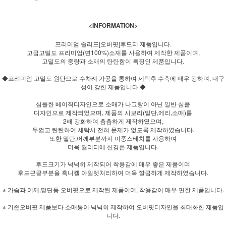
<INFORMATION>
프리미엄 솔리드[오버핏]후드티 제품입니다.
고급고밀도 프리미엄(면100%)소재를 사용하여 제작한 제품이며,
고밀도의 중량과 소재의 탄탄함이 특징인 제품입니다.
◆프리미엄 고밀도 원단으로 수차례 가공을 통하여 세탁후 수축에 매우 강하며, 내구
성이 강한 제품입니다.◆
심플한 베이직디자인으로 소매가 나그랑이 아닌 일반 심플
디자인으로 제작되었으며, 제품의 시보리(밑단,에리,소매)를
2배 강화하여 촘촘하게 제작하였으며,
두껍고 탄탄하여 세탁시 전혀 문제가 없도록 제작하였습니다.
또한 밑단,어께부분까지 이중스테치를 사용하여
더욱 퀄리티에 신경쓴 제품입니다.
후드크기가 넉넉히 제작되어 착용감에 매우 좋은 제품이며
후드끈끝부분을 흑니켈 아일렛처리하여 더욱 깔끔하게 제작하였습니다.
※ 가슴과 어께,밑단등 오버핏으로 제작된 제품이며, 착용감이 매우 편한 제품입니다.
※ 기존오버핏 제품보다 소매통이 넉넉히 제작하여 오버핏디자인을 최대화한 제품입
니다.