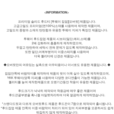
<INFORMATION>
프리미엄 솔리드 후드티 [투웨이 집업][오버핏] 제품입니다.
고급고밀도 프리미엄(면100%)소재를 사용하여 제작한 제품이며,
고밀도의 중량과 소재의 탄탄함과 유용한 투웨이 지퍼가 특징인 제품입니다.
투웨이 후드집업 제품의 시보리(밑단,에리,소매)를
2배 강화하여 촘촘하게 제작하였으며,
두껍고 탄탄하여 세탁시 전혀 문제가 없도록 제작하였습니다.
또한 밑단,어께부분까지 이중스테치를 사용하여
더욱 퀄리티에 신경쓴 제품입니다.
◆오버핏만의 여유있는 실측으로 아우터용이나 이너로도 유용한 제품입니다. ◆
집업안쪽에 바람막이를 제작하여 제품의 핏이 더욱 살수 있도록 제작하였으며,
YKK 투웨이(양쪽 지퍼)를 사용하여 다양한 코디연출이 가능한 제품입니다.
퀄리티를 높여 제작한제품으로 오랜기간동안 착용이 유용한 제품입니다.
후드크기가 넉넉히 제작되어 착용감에 매우 좋은 제품이며
후드끈끝부분을 흑니켈 아일렛처리하여 더욱 깔끔하게 제작하였습니다.
*스탠다드핏과 다르게 오버핏후드 제품은 후드끈이 7합으로 제작되어 출시됩니다.
*후드집업 제품 안쪽의 이중 바람막이 처리가 되어 있어 지퍼부분을 오픈하셔도 쉽게
뒤집히지 않게 제작하였습니다.