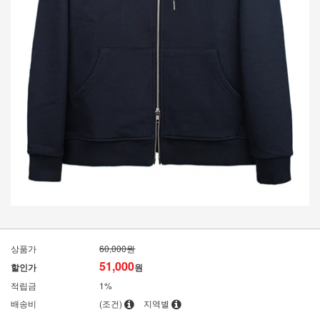
상품가
60,000원
51,000
할인가
원
적립금
1%
배송비
(조건)
지역별