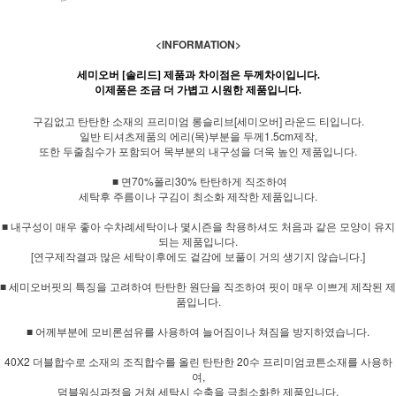
<INFORMATION>
세미오버 [솔리드] 제품과 차이점은 두께차이입니다.
이제품은 조금 더 가볍고 시원한 제품입니다.
구김없고 탄탄한 소재의 프리미엄 롱슬리브[세미오버] 라운드 티입니다.
일반 티셔츠제품의 에리(목)부분을 두께1.5cm제작,
또한 두줄침수가 포함되어 목부분의 내구성을 더욱 높인 제품입니다.
■ 면70%폴리30% 탄탄하게 직조하여
세탁후 주름이나 구김이 최소화 제작한 제품입니다.
■ 내구성이 매우 좋아 수차례세탁이나 몇시즌을 착용하셔도 처음과 같은 모양이 유지
되는 제품입니다.
[연구제작결과 많은 세탁이후에도 겉감에 보풀이 거의 생기지 않습니다.]
■ 세미오버핏의 특징을 고려하여 탄탄한 원단을 직조하여 핏이 매우 이쁘게 제작된 제
품입니다.
■ 어께부분에 모비론섬유를 사용하여 늘어짐이나 쳐짐을 방지하였습니다.
40X2 더블합수로 소재의 조직합수를 올린 탄탄한 20수 프리미엄코튼소재를 사용하
여,
덤블워싱과정을 거쳐 세탁시 수축을 극최소화한 제품입니다.