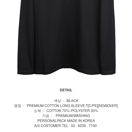
DETAIL
색상 - BLACK
명칭 - PREMIUM COTTON LONG SLEEVE-T[C/PE][SEMIOVER]
소재 - COTTON 70% /POLYSTER 30%
가공 - PREMIUM/WASHING
PERSONALPACK MADE IN KOREA
A/S COSTOMER TEL : 02 . 6235 . 7190