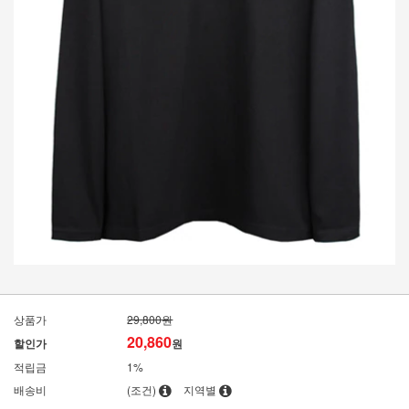
상품가
29,800원
20,860
할인가
원
적립금
1%
배송비
(조건)
지역별