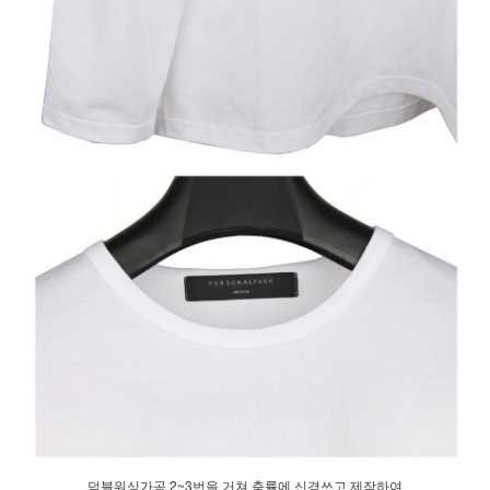
덤블워싱가공 2~3번을 거쳐 축률에 신경쓰고 제작하여