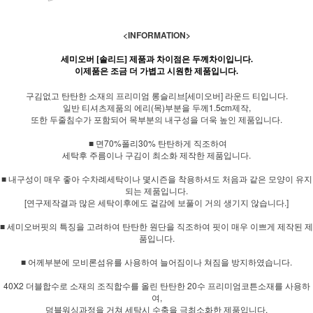
<INFORMATION>
세미오버 [솔리드] 제품과 차이점은 두께차이입니다.
이제품은 조금 더 가볍고 시원한 제품입니다.
구김없고 탄탄한 소재의 프리미엄 롱슬리브[세미오버] 라운드 티입니다.
일반 티셔츠제품의 에리(목)부분을 두께1.5cm제작,
또한 두줄침수가 포함되어 목부분의 내구성을 더욱 높인 제품입니다.
■ 면70%폴리30% 탄탄하게 직조하여
세탁후 주름이나 구김이 최소화 제작한 제품입니다.
■ 내구성이 매우 좋아 수차례세탁이나 몇시즌을 착용하셔도 처음과 같은 모양이 유지
되는 제품입니다.
[연구제작결과 많은 세탁이후에도 겉감에 보풀이 거의 생기지 않습니다.]
■ 세미오버핏의 특징을 고려하여 탄탄한 원단을 직조하여 핏이 매우 이쁘게 제작된 제
품입니다.
■ 어께부분에 모비론섬유를 사용하여 늘어짐이나 쳐짐을 방지하였습니다.
40X2 더블합수로 소재의 조직합수를 올린 탄탄한 20수 프리미엄코튼소재를 사용하
여,
덤블워싱과정을 거쳐 세탁시 수축을 극최소화한 제품입니다.