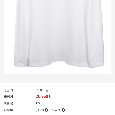
상품가
29,800원
20,860
할인가
원
적립금
1%
배송비
(조건)
지역별