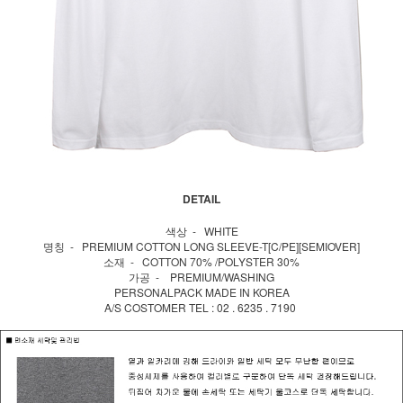
DETAIL
색상 - WHITE
명칭 - PREMIUM COTTON LONG SLEEVE-T[C/PE][SEMIOVER]
소재 - COTTON 70% /POLYSTER 30%
가공 - PREMIUM/WASHING
PERSONALPACK MADE IN KOREA
A/S COSTOMER TEL : 02 . 6235 . 7190