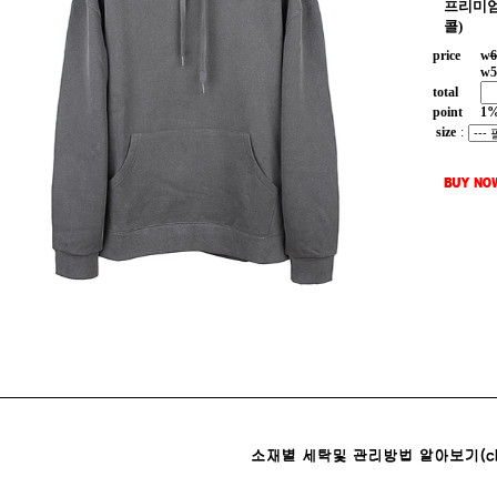
프리미엄
콜)
price
w
6
w
5
total
point
1
size
: