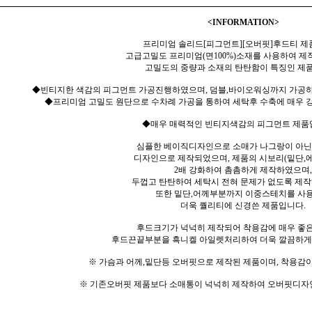
<INFORMATION>
프리미엄 솔리드[피그먼트][오버핏]후드티 제
고급고밀도 프리미엄(면100%)소재를 사용하여 제
고밀도의 중량과 소재의 탄탄함이 특징인 제
◆빈티지한 색감의 피그먼트 가공진행하였으며, 덤블,바이오워싱까지 가공하
◆프리미엄 고밀도 원단으로 수차례 가공을 통하여 세탁후 수축에 매우 강
◆매우 매력적인 빈티지색감의 피그먼트 제품
심플한 베이직디자인으로 소매가 나그랑이 아닌
디자인으로 제작되었으며, 제품의 시보리(밑단,에
2배 강화하여 촘촘하게 제작하였으며,
두껍고 탄탄하여 세탁시 전혀 문제가 없도록 제
또한 밑단,어께부분까지 이중스테치를 사
더욱 퀄리티에 신경쓴 제품입니다.
후드크기가 넉넉히 제작되어 착용감에 매우 좋
후드끈끝부분을 흑니켈 아일렛처리하여 더욱 깔끔하게
※ 가슴과 어께,밑단등 오버핏으로 제작된 제품이며, 착용감이
※ 기존오버핏 제품보다 소매통이 넉넉히 제작하여 오버핏디자