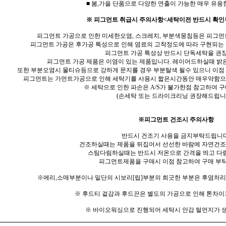
■ 봄,가을 단품으로 다양한 연출이 가능한 매우 유용
※ 피그먼트 취급시 주의사항<세탁이전 반드시 확인
피그먼트 가공으로 인한 미세한오염, 스크레치, 부분색뭉침등은 피그먼
피그먼트 가공은 후가공 특성으로 인해 염료의 고착정도에 따라 구현되는
피그먼트 가공 특성상 반드시 단독세탁을 권
피그먼트 가공 제품은 이염이 있는 제품입니다. 레이어드하실때 밝
또한 부분오염시 물티슈등으로 강하게 문지를 경우 부분탈색 될수 있으니 이점
피그먼트는 가먼트가공으로 인해 세탁기를 사용시 짧은시간동안 매우약함으
※ 세탁으로 인한 파손은 A/S가 불가한점 참고하여 
(손세탁 또는 드라이크리닝 권장해드립니다
※피그먼트 건조시 주의사항
반드시 건조기 사용을 금지부탁드립니다
건조하실때는 제품을 뒤집어서 선선한 바람에 자연건조
스팀다림하실때는 반드시 저온으로 간격을 띄고 
피그먼트제품을 구매시 이점 참고하여 구매 부
※에리,소매부분이나 밑단의 시보리[립]부분의 희긋한 부분은 후염처
※ 후드티 겉감과 후드끈은 별도의 가공으로 인해 톤차이
※ 바이오워싱으로 진행되어 세탁시 안감 털먼지가 