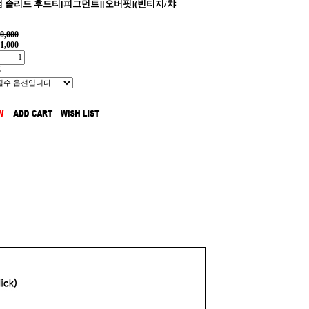
 솔리드 후드티[피그먼트][오버핏](빈티지/챠
0,000
1,000
%