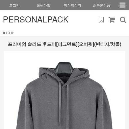
로그인
회원가입
마이페이지
최근본상품
PERSONALPACK
HOODY
프리미엄 솔리드 후드티[피그먼트][오버핏](빈티지/챠콜)