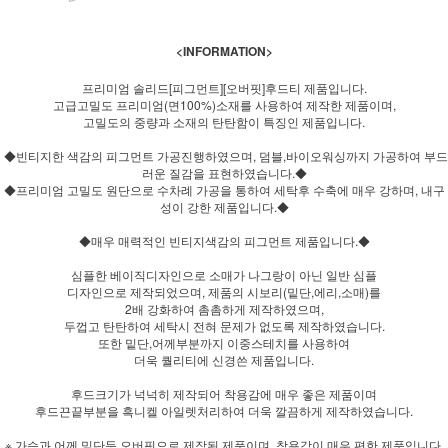
<INFORMATION>
프리미엄 솔리드[피그먼트][오버핏]후드티 제품입니다.
고급고밀도 프리미엄(면100%)소재를 사용하여 제작한 제품이며,
고밀도의 중량과 소재의 탄탄함이 특징인 제품입니다.
◆빈티지한 색감의 피그먼트 가공진행하였으며, 덤블,바이오워싱까지 가공하여 부드
러운 질감을 표현하였습니다.◆
◆프리미엄 고밀도 원단으로 수차례 가공을 통하여 세탁후 수축에 매우 강하며, 내구
성이 강한 제품입니다.◆
◆매우 매력적인 빈티지색감의 피그먼트 제품입니다.◆
심플한 베이직디자인으로 소매가 나그랑이 아닌 일반 심플
디자인으로 제작되었으며, 제품의 시보리(밑단,에리,소매)를
2배 강화하여 촘촘하게 제작하였으며,
두껍고 탄탄하여 세탁시 전혀 문제가 없도록 제작하였습니다.
또한 밑단,어께부분까지 이중스테치를 사용하여
더욱 퀄리티에 신경쓴 제품입니다.
후드크기가 넉넉히 제작되어 착용감에 매우 좋은 제품이며
후드끈끝부분을 흑니켈 아일렛처리하여 더욱 깔끔하게 제작하였습니다.
※ 가슴과 어께,밑단등 오버핏으로 제작된 제품이며, 착용감이 매우 편한 제품입니다.