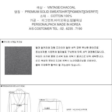
색상 - VINTAGE/CHACOAL
명칭 - PREMIUM SOLID SWEATSHIRT[PIGMENT][OVERFIT]
소재 - COTTON 100%
가공 - 피그먼트,바이오워싱,덤블워싱
PERSONALPACK MADE IN KOREA
A/S COSTOMER TEL : 02 . 6235 . 7190