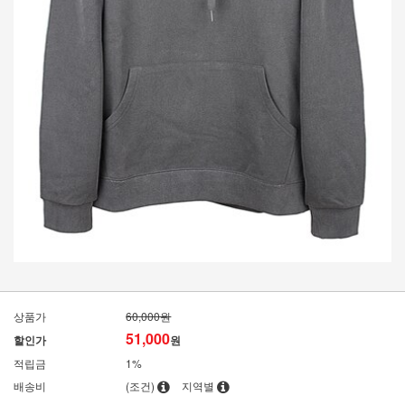
상품가
60,000원
51,000
할인가
원
적립금
1%
배송비
(조건)
지역별