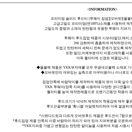
<INFORMATION>
프리미엄 솔리드 후드티 [투웨이 집업][오버핏][올블
고급고밀도 프리미엄(면100%)소재를 사용하여 제
고밀도의 중량과 소재의 탄탄함과 유용한 투웨이 지퍼가
투웨이 후드집업 제품의 시보리(밑단,에리,
2배 강화하여 촘촘하게 제작하였으며,
두껍고 탄탄하여 세탁시 전혀 문제가 없도록 제
또한 밑단,어께부분까지 이중스테치를 사
더욱 퀄리티에 신경쓴 제품입니다.
◆올블랙 제품은 YKK부자재를 모두 무광네오블랙 소재로 기
◆오버핏만의 여유있는 실측으로 아우터용이나 이너로도 유
집업안쪽에 바람막이를 제작하여 제품의 핏이 더욱 살수 
YKK 투웨이(양쪽 지퍼)를 사용하여 다양한 코디연출이
퀄리티를 높여 제작한제품으로 오랜기간동안 착용이 유
후드크기가 넉넉히 제작되어 착용감에 매우 좋
후드끈끝부분을 '흑니켈' 아일렛처리하여 더욱 깔끔하
*스탠다드핏과 다르게 오버핏후드 제품은 후드끈이 7합으로
*후드집업 제품 안쪽의 이중 바람막이 처리가 되어 있어 지퍼부분을 오픈하셔
*YKK지퍼중 가볍고 변형없는 탄탄한 알미늄을 사용하여 처음 사용시 