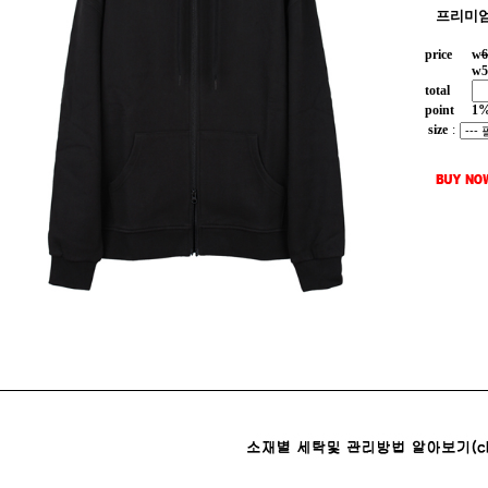
프리미엄
price
w
6
w
5
total
point
1
size
: