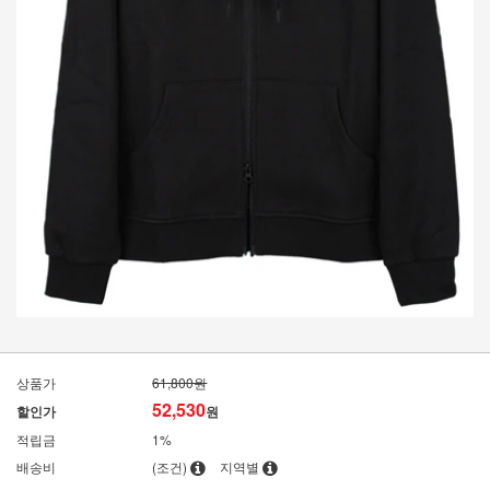
상품가
61,800원
52,530
할인가
원
적립금
1%
배송비
(조건)
지역별