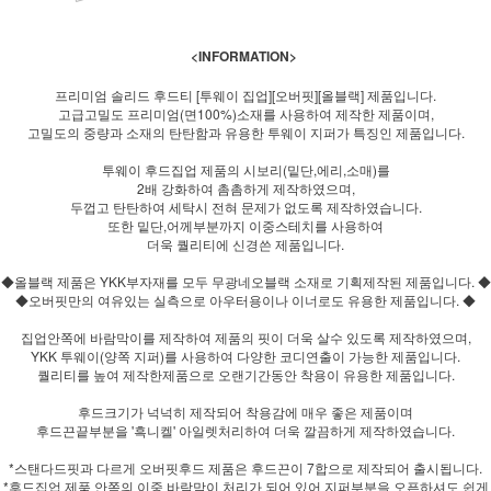
<INFORMATION>
프리미엄 솔리드 후드티 [투웨이 집업][오버핏][올블랙] 제품입니다.
고급고밀도 프리미엄(면100%)소재를 사용하여 제작한 제품이며,
고밀도의 중량과 소재의 탄탄함과 유용한 투웨이 지퍼가 특징인 제품입니다.
투웨이 후드집업 제품의 시보리(밑단,에리,소매)를
2배 강화하여 촘촘하게 제작하였으며,
두껍고 탄탄하여 세탁시 전혀 문제가 없도록 제작하였습니다.
또한 밑단,어께부분까지 이중스테치를 사용하여
더욱 퀄리티에 신경쓴 제품입니다.
◆올블랙 제품은 YKK부자재를 모두 무광네오블랙 소재로 기획제작된 제품입니다. ◆
◆오버핏만의 여유있는 실측으로 아우터용이나 이너로도 유용한 제품입니다. ◆
집업안쪽에 바람막이를 제작하여 제품의 핏이 더욱 살수 있도록 제작하였으며,
YKK 투웨이(양쪽 지퍼)를 사용하여 다양한 코디연출이 가능한 제품입니다.
퀄리티를 높여 제작한제품으로 오랜기간동안 착용이 유용한 제품입니다.
후드크기가 넉넉히 제작되어 착용감에 매우 좋은 제품이며
후드끈끝부분을 '흑니켈' 아일렛처리하여 더욱 깔끔하게 제작하였습니다.
*스탠다드핏과 다르게 오버핏후드 제품은 후드끈이 7합으로 제작되어 출시됩니다.
*후드집업 제품 안쪽의 이중 바람막이 처리가 되어 있어 지퍼부분을 오픈하셔도 쉽게