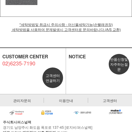
*세탁방법및 취급시 주의사항 - 머신물세탁가능(손빨래권장)
세탁방법을 사용하여 문제발생시 고객센터로 문의바랍니다.(A/S 교환)
CUSTOMER CENTER
NOTICE
반품신청및
02)6235-7190
자주하는질
문
고객센터
연결하기
관리자문의
이용안내
고객센터
주식회사퍼스널팩
경기도 남양주시 화도읍 폭포로 137-45 [로지비/퍼스널팩]