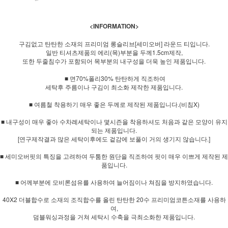
<INFORMATION>
구김없고 탄탄한 소재의 프리미엄 롱슬리브[세미오버] 라운드 티입니다.
일반 티셔츠제품의 에리(목)부분을 두께1.5cm제작,
또한 두줄침수가 포함되어 목부분의 내구성을 더욱 높인 제품입니다.
■ 면70%폴리30% 탄탄하게 직조하여
세탁후 주름이나 구김이 최소화 제작한 제품입니다.
■ 여름철 착용하기 매우 좋은 두께로 제작된 제품입니다.(비침X)
■ 내구성이 매우 좋아 수차례세탁이나 몇시즌을 착용하셔도 처음과 같은 모양이 유지
되는 제품입니다.
[연구제작결과 많은 세탁이후에도 겉감에 보풀이 거의 생기지 않습니다.]
■ 세미오버핏의 특징을 고려하여 두툼한 원단을 직조하여 핏이 매우 이쁘게 제작된 제
품입니다.
■ 어께부분에 모비론섬유를 사용하여 늘어짐이나 쳐짐을 방지하였습니다.
40X2 더블합수로 소재의 조직합수를 올린 탄탄한 20수 프리미엄코튼소재를 사용하
여,
덤블워싱과정을 거쳐 세탁시 수축을 극최소화한 제품입니다.