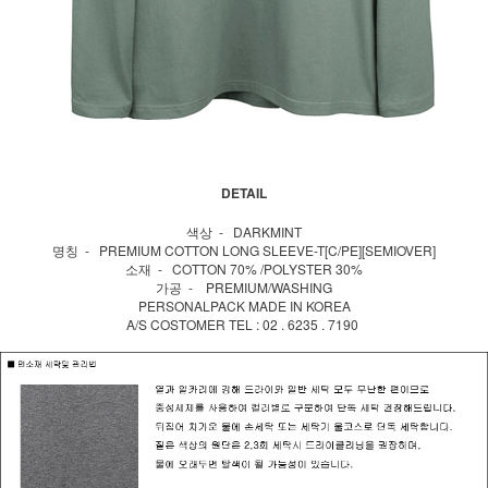
DETAIL
색상 - DARKMINT
명칭 - PREMIUM COTTON LONG SLEEVE-T[C/PE][SEMIOVER]
소재 - COTTON 70% /POLYSTER 30%
가공 - PREMIUM/WASHING
PERSONALPACK MADE IN KOREA
A/S COSTOMER TEL : 02 . 6235 . 7190