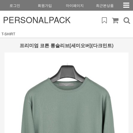
로그인
회원가입
마이페이지
최근본상품
PERSONALPACK
T-SHIRT
프리미엄 코튼 롱슬리브[세미오버](다크민트)