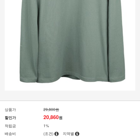
상품가
29,800원
20,860
할인가
원
적립금
1%
배송비
(조건)
지역별