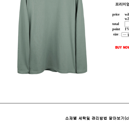
프리미엄
price
w
2
w
2
total
point
1
size
: