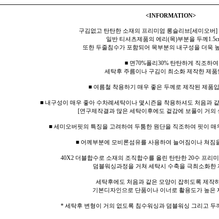
<INFORMATION>
구김없고 탄탄한 소재의 프리미엄 롱슬리브[세미오버]
일반 티셔츠제품의 에리(목)부분을 두께1.5c
또한 두줄침수가 포함되어 목부분의 내구성을 더욱 
■ 면70%폴리30% 탄탄하게 직조하여
세탁후 주름이나 구김이 최소화 제작한 제품
■ 여름철 착용하기 매우 좋은 두께로 제작된 제품입
■ 내구성이 매우 좋아 수차례세탁이나 몇시즌을 착용하셔도 처음과 
[연구제작결과 많은 세탁이후에도 겉감에 보풀이 거의 
■ 세미오버핏의 특징을 고려하여 두툼한 원단을 직조하여 핏이 매
■ 어께부분에 모비론섬유를 사용하여 늘어짐이나 쳐짐
40X2 더블합수로 소재의 조직합수를 올린 탄탄한 20수 프
덤블워싱과정을 거쳐 세탁시 수축을 극최소화한 
세탁후에도 처음과 같은 모양이 잡히도록 제작
기본디자인으로 단품이나 이너로 활용도가 높은 
* 세탁후 변형이 거의 없도록 침수워싱과 덤블워싱 그리고 두