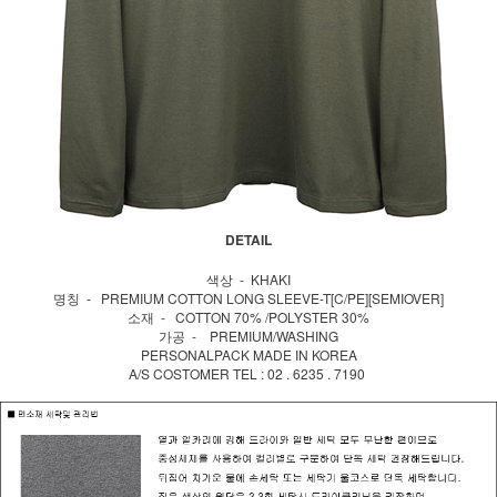
DETAIL
색상 - KHAKI
명칭 - PREMIUM COTTON LONG SLEEVE-T[C/PE][SEMIOVER]
소재 - COTTON 70% /POLYSTER 30%
가공 - PREMIUM/WASHING
PERSONALPACK MADE IN KOREA
A/S COSTOMER TEL : 02 . 6235 . 7190