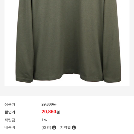
상품가
29,800원
20,860
할인가
원
적립금
1%
배송비
(조건)
지역별