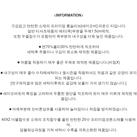
<INFORMATION>
구김없고 탄탄한 소재의 프리미엄 롱슬리브[세미오버] 라운드 티입니다.
일반 티셔츠제품의 에리(목)부분을 두께1.5cm제작,
또한 두줄침수가 포함되어 목부분의 내구성을 더욱 높인 제품입니다.
■ 면70%폴리30% 탄탄하게 직조하여
세탁후 주름이나 구김이 최소화 제작한 제품입니다.
■ 여름철 착용하기 매우 좋은 두께로 제작된 제품입니다.(비침X)
■ 내구성이 매우 좋아 수차례세탁이나 몇시즌을 착용하셔도 처음과 같은 모양이 유지
되는 제품입니다.
[연구제작결과 많은 세탁이후에도 겉감에 보풀이 거의 생기지 않습니다.]
■ 세미오버핏의 특징을 고려하여 두툼한 원단을 직조하여 핏이 매우 이쁘게 제작된 제
품입니다.
■ 어께부분에 모비론섬유를 사용하여 늘어짐이나 쳐짐을 방지하였습니다.
40X2 더블합수로 소재의 조직합수를 올린 탄탄한 20수 프리미엄코튼소재를 사용하
여,
덤블워싱과정을 거쳐 세탁시 수축을 극최소화한 제품입니다.