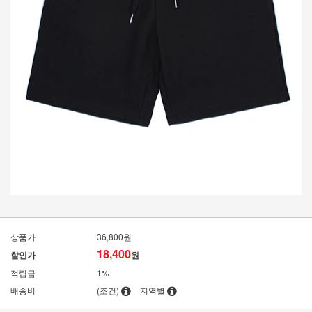
상품가
36,800원
18,400
할인가
원
적립금
1%
배송비
(조건)
지역별