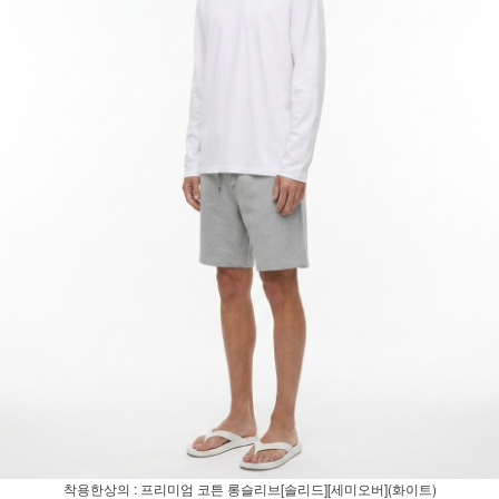
착용한상의 : 프리미엄 코튼 롱슬리브[솔리드][세미오버](화이트)