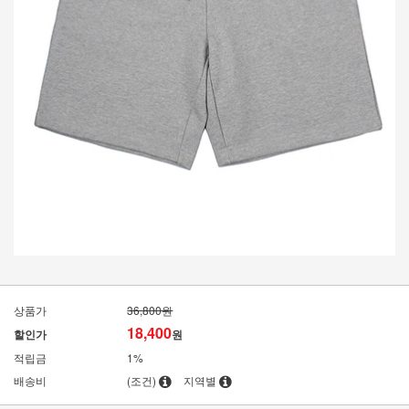
상품가
36,800원
18,400
할인가
원
적립금
1%
배송비
(조건)
지역별